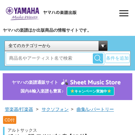
ヤマハの楽譜ほか出版商品の情報サイトです。
条件を追加
ヤマハの楽譜通販サイト
国内&輸入楽譜も豊富♪
★
★
キャンペーン実施中
管楽器/打楽器
>
サクソフォン
>
曲集/レパートリー
CD付
アルトサックス