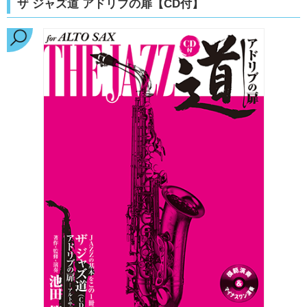
ザ ジャズ道 アドリブの扉【CD付】