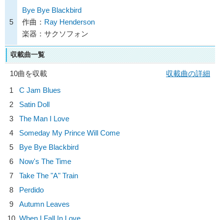
Bye Bye Blackbird
5
作曲：
Ray Henderson
楽器：サクソフォン
収載曲一覧
10曲を収載
収載曲の詳細
1
C Jam Blues
2
Satin Doll
3
The Man I Love
4
Someday My Prince Will Come
5
Bye Bye Blackbird
6
Now's The Time
7
Take The "A" Train
8
Perdido
9
Autumn Leaves
10
When I Fall In Love