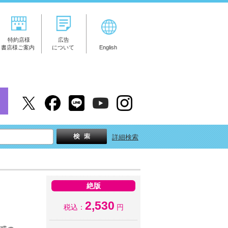
特約店様
広告
書店様ご案内
について
English
詳細検索
絶版
2,530
税込：
円