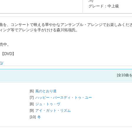
,II)
グレード：中上級
曲を、コンサートで映える華やかなアンサンブル・アレンジでお楽しみくだ
ィング等でアレンジを手がけける森川拓哉氏。
売中。
【DVD】
1/
[全10曲
[6]
風のとおり道
[7]
ハッピー・バースディ・トゥ・ユー
[8]
ジュ・トゥ・ヴ
[9]
アイ・ガット・リズム
[10]
冬