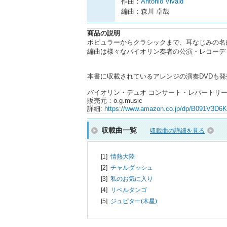
作曲：
Antonio Vivald
編曲：森川 卓哉
商品の説明
ポピュラーからクラシックまで、耳なじみの名
編曲は様々なバイオリン奏者の公演・レコーデ
本書に収載されているアレンジの演奏DVDも発
バイオリン・デュオ コンサート・レパートリー
販売元：o.g.music
詳細:
https://www.amazon.co.jp/dp/B091V3D6K
収載曲一覧
収載曲の詳細を見る
[1]
情熱大陸
[2]
チャルダッシュ
[3]
私のお気に入り
[4]
リベルタンゴ
[5]
ジュピター(木星)