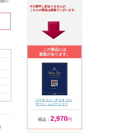
魅惑の
※大変申し訳ありませんが、
こちらの商品は絶版でございます。
この商品には
新版があります。
バイオリン・デュオ コン
サート・レパートリー
2,970
税込：
円
I