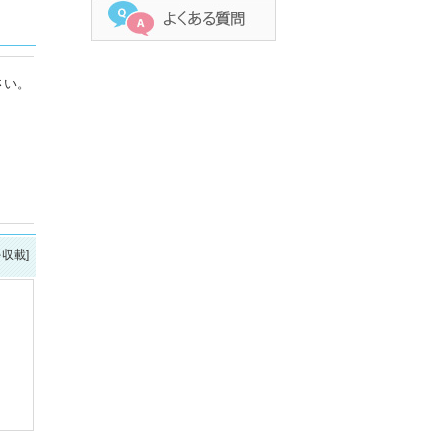
さい。
を収載]