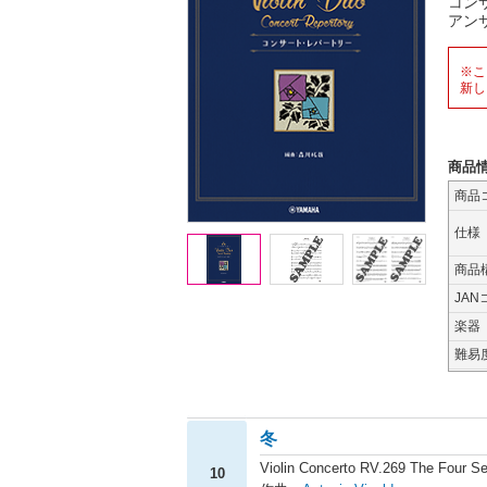
コン
アン
※こ
新し
商品
商品
仕様
商品
JAN
楽器
難易
冬
Violin Concerto RV.269 The Four
10