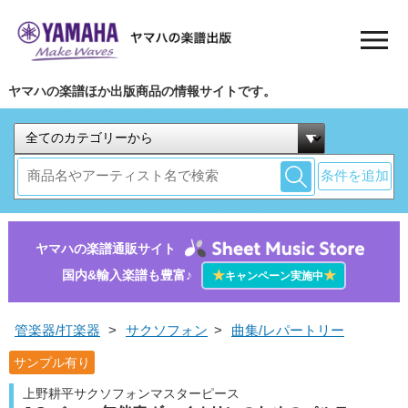
ヤマハの楽譜ほか出版商品の情報サイトです。
条件を追加
ヤマハの楽譜通販サイト
国内&輸入楽譜も豊富♪
★
★
キャンペーン実施中
管楽器/打楽器
>
サクソフォン
>
曲集/レパートリー
サンプル有り
上野耕平サクソフォンマスターピース