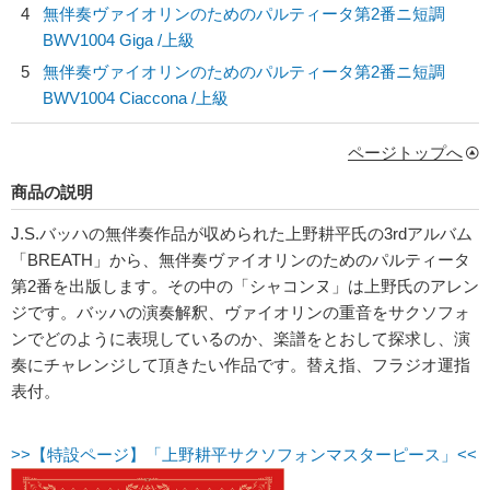
4
無伴奏ヴァイオリンのためのパルティータ第2番ニ短調
BWV1004 Giga /上級
5
無伴奏ヴァイオリンのためのパルティータ第2番ニ短調
BWV1004 Ciaccona /上級
ページトップへ
商品の説明
J.S.バッハの無伴奏作品が収められた上野耕平氏の3rdアルバム
「BREATH」から、無伴奏ヴァイオリンのためのパルティータ
第2番を出版します。その中の「シャコンヌ」は上野氏のアレン
ジです。バッハの演奏解釈、ヴァイオリンの重音をサクソフォ
ンでどのように表現しているのか、楽譜をとおして探求し、演
奏にチャレンジして頂きたい作品です。替え指、フラジオ運指
表付。
>>【特設ページ】「上野耕平サクソフォンマスターピース」<<