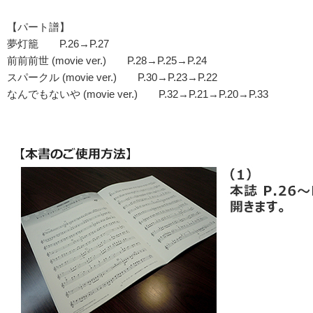
【パート譜】
夢灯籠 P.26→P.27
前前前世 (movie ver.) P.28→P.25→P.24
スパークル (movie ver.) P.30→P.23→P.22
なんでもないや (movie ver.) P.32→P.21→P.20→P.33