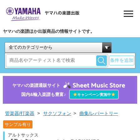
ヤマハの楽譜ほか出版商品の情報サイトです。
条件を追加
ヤマハの楽譜通販サイト
国内&輸入楽譜も豊富♪
★
★
キャンペーン実施中
管楽器/打楽器
>
サクソフォン
>
曲集/レパートリー
サンプル有り
アルトサックス