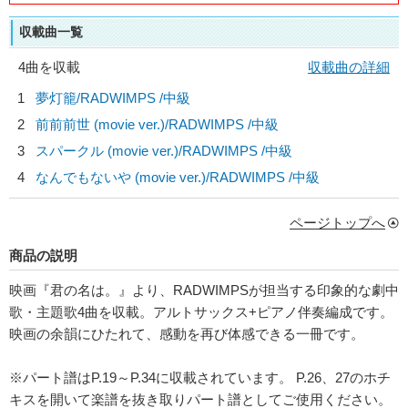
収載曲一覧
4曲を収載
収載曲の詳細
1
夢灯籠/
RADWIMPS
/中級
2
前前前世 (movie ver.)/
RADWIMPS
/中級
3
スパークル (movie ver.)/
RADWIMPS
/中級
4
なんでもないや (movie ver.)/
RADWIMPS
/中級
ページトップへ
商品の説明
映画『君の名は。』より、RADWIMPSが担当する印象的な劇中
歌・主題歌4曲を収載。アルトサックス+ピアノ伴奏編成です。
映画の余韻にひたれて、感動を再び体感できる一冊です。
※パート譜はP.19～P.34に収載されています。 P.26、27のホチ
キスを開いて楽譜を抜き取りパート譜としてご使用ください。