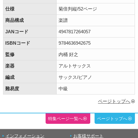
仕様
菊倍判縦/52ページ
商品構成
楽譜
JANコード
4947817264057
ISBNコード
9784636942675
監修
内桶 好之
楽器
アルトサックス
編成
サックス/ピアノ
難易度
中級
ページトップへ
特集ページ一覧へ
ページトップへ
インフォメーション
お客様サポート