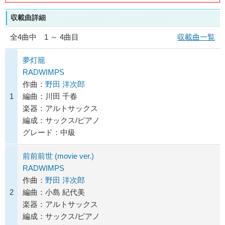
収載曲詳細
全
4
曲中 1 ～ 4曲目
収載曲一覧
夢灯籠
RADWIMPS
作曲：
野田 洋次郎
1
編曲：川田 千春
楽器：アルトサックス
編成：サックス/ピアノ
グレード：中級
前前前世 (movie ver.)
RADWIMPS
作曲：
野田 洋次郎
2
編曲：小島 紀代美
楽器：アルトサックス
編成：サックス/ピアノ