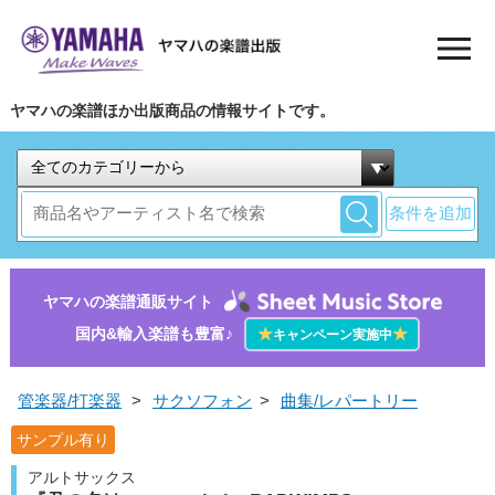
ヤマハの楽譜ほか出版商品の情報サイトです。
条件を追加
ヤマハの楽譜通販サイト
国内&輸入楽譜も豊富♪
★
★
キャンペーン実施中
管楽器/打楽器
>
サクソフォン
>
曲集/レパートリー
サンプル有り
アルトサックス