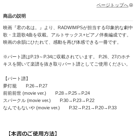
ページトップへ
商品の説明
映画『君の名は。』より、RADWIMPSが担当する印象的な劇中
歌・主題歌4曲を収載。アルトサックス+ピアノ伴奏編成です。
映画の余韻にひたれて、感動を再び体感できる一冊です。
※パート譜はP.19～P.34に収載されています。 P.26、27のホチ
キスを開いて楽譜を抜き取りパート譜としてご使用ください。
【パート譜】
夢灯籠 P.26→P.27
前前前世 (movie ver.) P.28→P.25→P.24
スパークル (movie ver.) P.30→P.23→P.22
なんでもないや (movie ver.) P.32→P.21→P.20→P.33