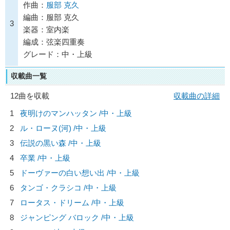
作曲：
服部 克久
編曲：服部 克久
3
楽器：室内楽
編成：弦楽四重奏
グレード：中・上級
収載曲一覧
12曲を収載
収載曲の詳細
1
夜明けのマンハッタン /中・上級
2
ル・ローヌ(河) /中・上級
3
伝説の黒い森 /中・上級
4
卒業 /中・上級
5
ドーヴァーの白い想い出 /中・上級
6
タンゴ・クラシコ /中・上級
7
ロータス・ドリーム /中・上級
8
ジャンピング バロック /中・上級