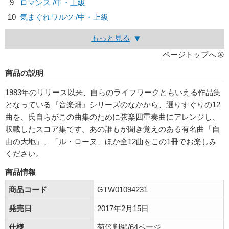
9
ロマンス /中・上級
10
気まぐれワルツ /中・上級
もっと見る
ページトップへ
商品の説明
1983年のリリース以来、自らのライフワークともいえる作品集
となっている『音楽畑』シリーズのなかから、選りすぐりの12
曲を、氏自らがこの曲集のために弦楽四重奏曲にアレンジし、
収載したスコア集です。あの誰もが聞き覚えのある有名曲「自
由の大地」、「ル・ローヌ」ほか全12曲をこの1冊でお楽しみ
ください。
商品情報
商品コード
GTW01094231
発売日
2017年2月15日
仕様
菊倍判縦/64ページ