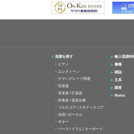
楽譜を探す
輸入楽譜特
ピアノ
書籍
エレクトーン
雑誌
ヤマハグレード関連
文具
弦楽器
講座
管楽器 / 打楽器
Muma
吹奏楽 / 器楽合奏
フルスコア / スタディスコア
合唱 / ボーカル
ギター
ベース / ドラム / キーボード