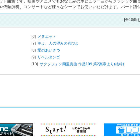
ット曲集です。映画やアニメでもおなじみのポピュラー曲からクラシック曲ま
や依頼演奏、コンサートなど様々なシーンでお使いいただけます。パート譜
[全10曲
[6]
メヌエット
[7]
主よ、人の望みの喜びよ
[8]
愛のあいさつ
[9]
リベルタンゴ
[10]
サクソフォン四重奏曲 作品109 第2楽章より(抜粋)