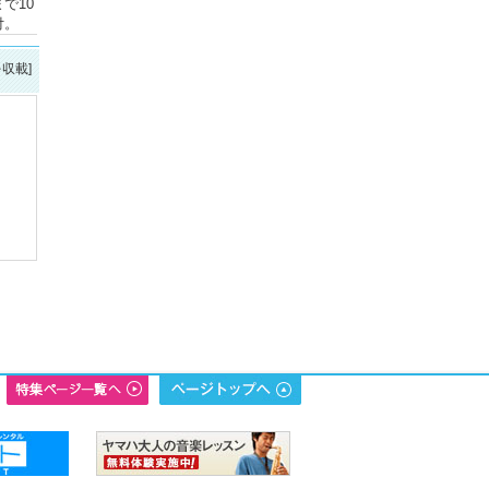
で10
付。
を収載]