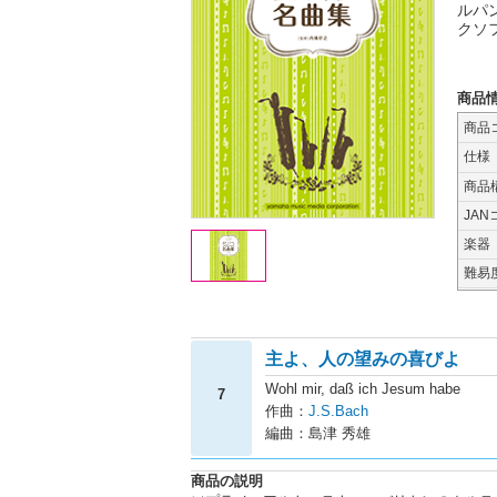
ルパ
クソ
商品
商品
仕様
商品
JAN
楽器
難易
主よ、人の望みの喜びよ
Wohl mir, daß ich Jesum habe
7
作曲：
J.S.Bach
編曲：島津 秀雄
商品の説明