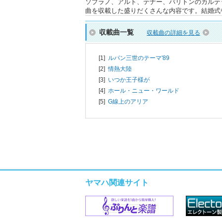
ソプラノ、アルト、テナー、バリトンのカルテ
曲を収載した盛りだくさんな内容です。結婚式
収載曲一覧
収載曲の詳細を見る
[1]
ルパン三世のテーマ'89
[2]
情熱大陸
[3]
いつか王子様が
[4]
ホール・ニュー・ワールド
[5]
G線上のアリア
ヤマハ関連サイト