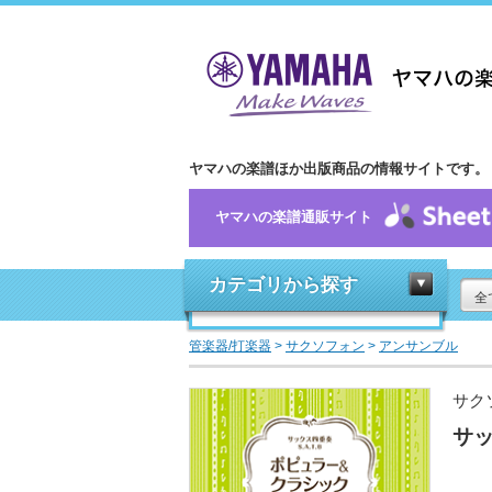
ヤマハの楽譜ほか出版商品の情報サイトです。
ヤマハの楽譜通販サイト
カテゴリから探す
全
管楽器/打楽器
>
サクソフォン
>
アンサンブル
サク
サ