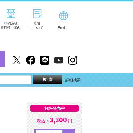
特約店様
広告
書店様ご案内
について
English
詳細検索
好評発売中
3,300
税込：
円