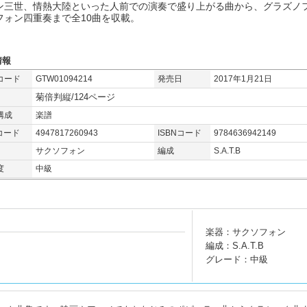
ン三世、情熱大陸といった人前での演奏で盛り上がる曲から、グラズノ
フォン四重奏まで全10曲を収載。
情報
コード
GTW01094214
発売日
2017年1月21日
菊倍判縦/124ページ
構成
楽譜
コード
4947817260943
ISBNコード
9784636942149
サクソフォン
編成
S.A.T.B
度
中級
楽器：サクソフォン
編成：S.A.T.B
グレード：中級