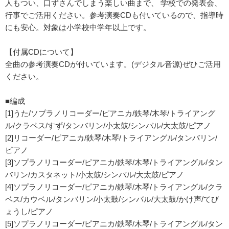
人もつい、口ずさんでしまう楽しい曲まで、 学校での発表会、
行事でご活用ください。参考演奏CDも付いているので、指導時
にも安心。対象は小学校中学年以上です。
【付属CDについて】
全曲の参考演奏CDが付いています。(デジタル音源)ぜひご活用
ください。
■編成
[1]うた/ソプラノリコーダー/ピアニカ/鉄琴/木琴/トライアング
ル/クラベス/すず/タンバリン/小太鼓/シンバル/大太鼓/ピアノ
[2]リコーダー/ピアニカ/鉄琴/木琴/トライアングル/タンバリン/
ピアノ
[3]ソプラノリコーダー/ピアニカ/鉄琴/木琴/トライアングル/タン
バリン/カスタネット/小太鼓/シンバル/大太鼓/ピアノ
[4]ソプラノリコーダー/ピアニカ/鉄琴/木琴/トライアングル/クラ
ベス/カウベル/タンバリン/小太鼓/シンバル/大太鼓/かけ声/てび
ょうし/ピアノ
[5]ソプラノリコーダー/ピアニカ/鉄琴/木琴/トライアングル/タン