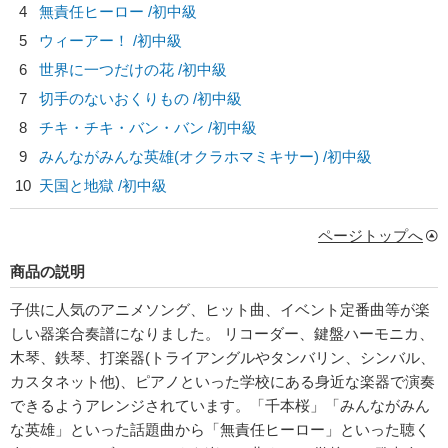
4
無責任ヒーロー /初中級
5
ウィーアー！ /初中級
6
世界に一つだけの花 /初中級
7
切手のないおくりもの /初中級
8
チキ・チキ・バン・バン /初中級
9
みんながみんな英雄(オクラホマミキサー) /初中級
10
天国と地獄 /初中級
ページトップへ
商品の説明
子供に人気のアニメソング、ヒット曲、イベント定番曲等が楽
しい器楽合奏譜になりました。 リコーダー、鍵盤ハーモニカ、
木琴、鉄琴、打楽器(トライアングルやタンバリン、シンバル、
カスタネット他)、ピアノといった学校にある身近な楽器で演奏
できるようアレンジされています。「千本桜」「みんながみん
な英雄」といった話題曲から「無責任ヒーロー」といった聴く