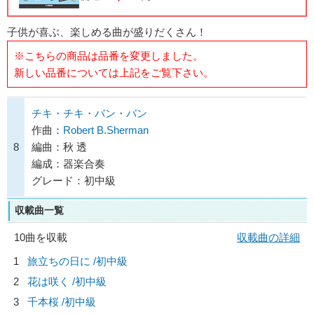
子供が喜ぶ、楽しめる曲が盛りだくさん！
※こちらの商品は品番を変更しました。
新しい品番については上記をご覧下さい。
チキ・チキ・バン・バン
作曲：
Robert B.Sherman
8
編曲：秋 透
編成：器楽合奏
グレード：初中級
収載曲一覧
10曲を収載
収載曲の詳細
1
旅立ちの日に /初中級
2
花は咲く /初中級
3
千本桜 /初中級