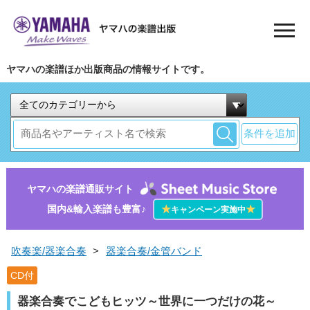
ヤマハの楽譜ほか出版商品の情報サイトです。
条件を追加
ヤマハの楽譜通販サイト
国内&輸入楽譜も豊富♪
★
★
キャンペーン実施中
吹奏楽/器楽合奏
>
器楽合奏/金管バンド
CD付
器楽合奏でこどもヒッツ～世界に一つだけの花～