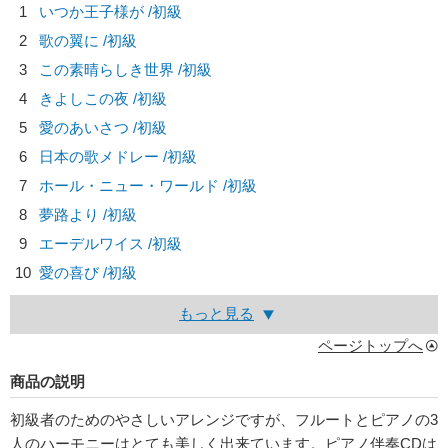
1
いつか王子様が /初級
2
歌の翼に /初級
3
この素晴らしき世界 /初級
4
きよしこの夜 /初級
5
愛のあいさつ /初級
6
日本の歌メドレー /初級
7
ホール・ニュー・ワールド /初級
8
夢路より /初級
9
エーデルワイス /初級
10
愛の喜び /初級
もっと見る
ページトップへ
商品の説明
初級者のためのやさしいアレンジですが、フルートとピアノの3
人のハーモニーはとても美しく出来ています。ピアノ伴奏CDは