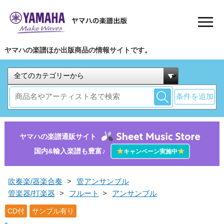
ヤマハの楽譜ほか出版商品の情報サイトです。
条件を追加
ヤマハの楽譜通販サイト
国内&輸入楽譜も豊富♪
★
★
キャンペーン実施中
吹奏楽/器楽合奏
>
管アンサンブル
管楽器/打楽器
>
フルート
>
アンサンブル
CD付
サンプル有り