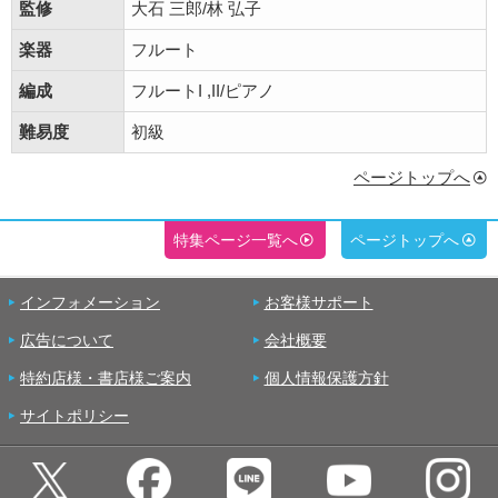
監修
大石 三郎/林 弘子
楽器
フルート
編成
フルートI ,II/ピアノ
難易度
初級
ページトップへ
特集ページ一覧へ
ページトップへ
インフォメーション
お客様サポート
広告について
会社概要
特約店様・書店様ご案内
個人情報保護方針
サイトポリシー