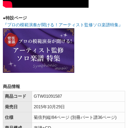
●特設ページ
『プロの模範演奏が聞ける！アーティスト監修ソロ楽譜特集』
商品情報
商品コード
GTW01091587
発売日
2015年10月29日
仕様
菊倍判縦/84ページ (別冊パート譜36ページ)
商品構成
楽譜+CD