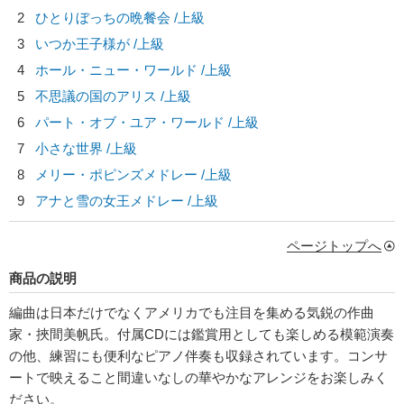
2
ひとりぼっちの晩餐会 /上級
3
いつか王子様が /上級
4
ホール・ニュー・ワールド /上級
5
不思議の国のアリス /上級
6
パート・オブ・ユア・ワールド /上級
7
小さな世界 /上級
8
メリー・ポピンズメドレー /上級
9
アナと雪の女王メドレー /上級
ページトップへ
商品の説明
編曲は日本だけでなくアメリカでも注目を集める気鋭の作曲
家・挾間美帆氏。付属CDには鑑賞用としても楽しめる模範演奏
の他、練習にも便利なピアノ伴奏も収録されています。コンサ
ートで映えること間違いなしの華やかなアレンジをお楽しみく
ださい。