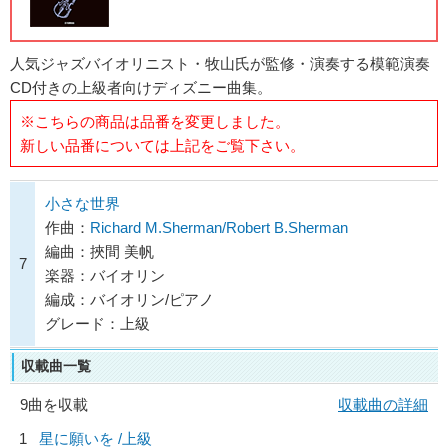
人気ジャズバイオリニスト・牧山氏が監修・演奏する模範演奏
CD付きの上級者向けディズニー曲集。
※こちらの商品は品番を変更しました。
新しい品番については上記をご覧下さい。
小さな世界
作曲：
Richard M.Sherman/Robert B.Sherman
編曲：挾間 美帆
7
楽器：バイオリン
編成：バイオリン/ピアノ
グレード：上級
収載曲一覧
9曲を収載
収載曲の詳細
1
星に願いを /上級