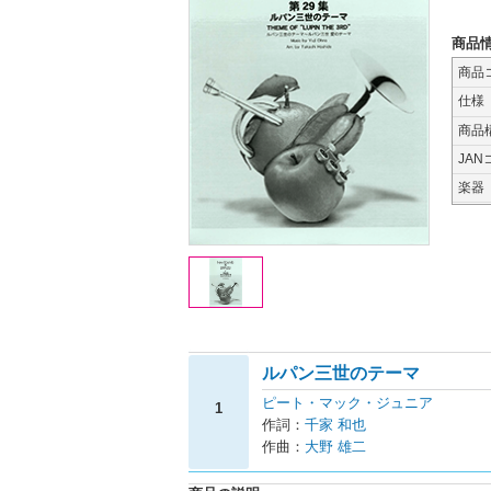
商品
商品
仕様
商品
JAN
楽器
ルパン三世のテーマ
ピート・マック・ジュニア
1
作詞：
千家 和也
作曲：
大野 雄二