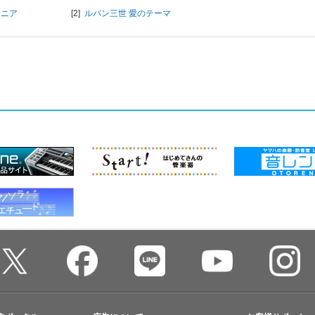
ュニア
[2]
ルパン三世 愛のテーマ