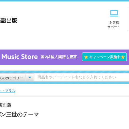
お客様
サポート
★
★
国内&輸入楽譜も豊富♪
キャンペーン実施中
てのカテゴリー
ン・ブラス
B復刻版
パン三世のテーマ