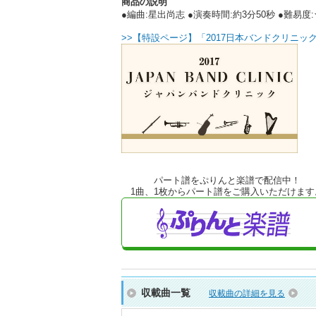
商品の説明
●編曲:星出尚志 ●演奏時間:約3分50秒 ●難易度
>>【特設ページ】「2017日本バンドクリニック
パート譜をぷりんと楽譜で配信中！
1曲、1枚からパート譜をご購入いただけます
収載曲一覧
収載曲の詳細を見る