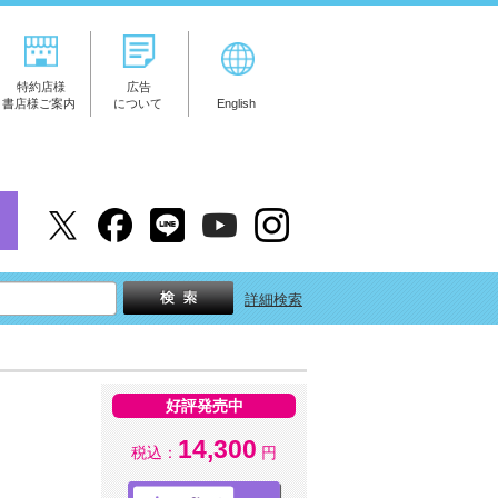
特約店様
広告
書店様ご案内
について
English
詳細検索
好評発売中
14,300
税込：
円