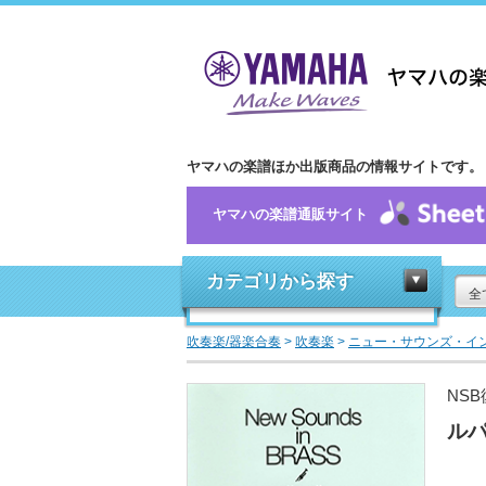
ヤマハの楽譜ほか出版商品の情報サイトです。
ヤマハの楽譜通販サイト
カテゴリから探す
全
吹奏楽/器楽合奏
>
吹奏楽
>
ニュー・サウンズ・イ
NS
ル