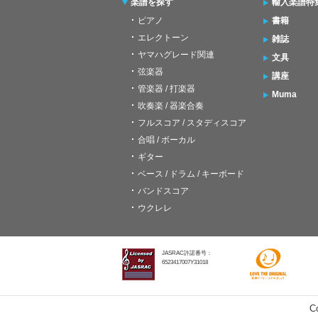
楽譜を探す
輸入楽譜特
ピアノ
書籍
エレクトーン
雑誌
ヤマハグレード関連
文具
弦楽器
講座
管楽器 / 打楽器
Muma
吹奏楽 / 器楽合奏
フルスコア / スタディスコア
合唱 / ボーカル
ギター
ベース / ドラム / キーボード
バンドスコア
ウクレレ
JASRAC許諾番号：
6523417007Y31018
C