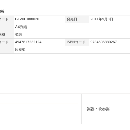
情報
コード
GTW01088026
発売日
2011年9月8日
A4判縦
構成
楽譜
コード
4947817232124
ISBNコード
9784636880267
吹奏楽
楽器：吹奏楽