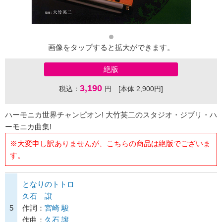
画像をタップすると拡大ができます。
絶版
3,190
税込：
円 [本体 2,900円]
ハーモニカ世界チャンピオン! 大竹英二のスタジオ・ジブリ・ハ
ーモニカ曲集!
※大変申し訳ありませんが、こちらの商品は絶版でございま
す。
となりのトトロ
久石 譲
5
作詞：
宮崎 駿
作曲：
久石 譲