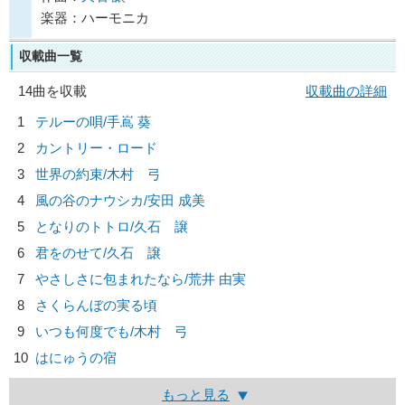
楽器：ハーモニカ
収載曲一覧
14曲を収載
収載曲の詳細
1
テルーの唄/
手嶌 葵
2
カントリー・ロード
3
世界の約束/
木村 弓
4
風の谷のナウシカ/
安田 成美
5
となりのトトロ/
久石 譲
6
君をのせて/
久石 譲
7
やさしさに包まれたなら/
荒井 由実
8
さくらんぼの実る頃
9
いつも何度でも/
木村 弓
10
はにゅうの宿
もっと見る