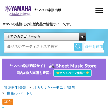
ヤマハの楽譜ほか出版商品の情報サイトです。
条件を追加
ヤマハの楽譜通販サイト
国内&輸入楽譜も豊富♪
★
★
キャンペーン実施中
管楽器/打楽器
>
オカリナ/ハーモニカ/篠笛
>
曲集/レパートリー
CD付