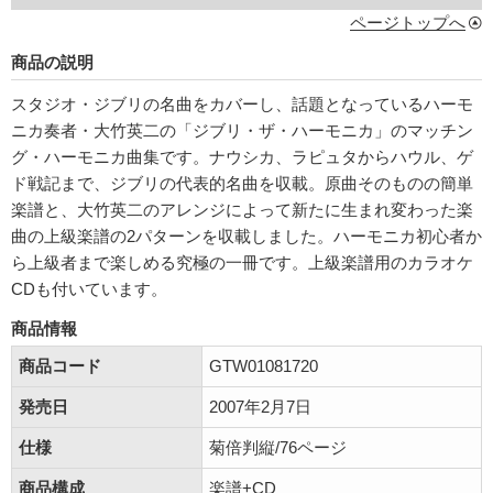
ページトップへ
商品の説明
スタジオ・ジブリの名曲をカバーし、話題となっているハーモ
ニカ奏者・大竹英二の「ジブリ・ザ・ハーモニカ」のマッチン
グ・ハーモニカ曲集です。ナウシカ、ラピュタからハウル、ゲ
ド戦記まで、ジブリの代表的名曲を収載。原曲そのものの簡単
楽譜と、大竹英二のアレンジによって新たに生まれ変わった楽
曲の上級楽譜の2パターンを収載しました。ハーモニカ初心者か
ら上級者まで楽しめる究極の一冊です。上級楽譜用のカラオケ
CDも付いています。
商品情報
商品コード
GTW01081720
発売日
2007年2月7日
仕様
菊倍判縦/76ページ
商品構成
楽譜+CD