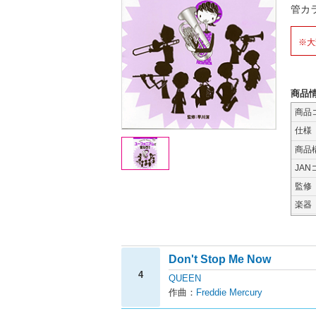
管カ
※大
商品
商品
仕様
商品
JAN
監修
楽器
Don't Stop Me Now
4
QUEEN
作曲：
Freddie Mercury