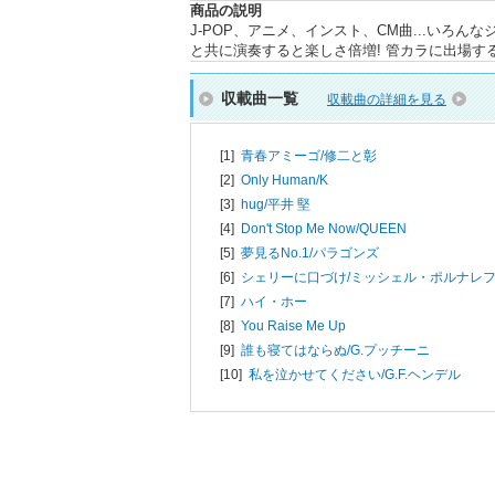
商品の説明
J-POP、アニメ、インスト、CM曲...いろ
と共に演奏すると楽しさ倍増! 管カラに出場す
収載曲一覧
収載曲の詳細を見る
[1]
青春アミーゴ/
修二と彰
[2]
Only Human/
K
[3]
hug/
平井 堅
[4]
Don't Stop Me Now/
QUEEN
[5]
夢見るNo.1/
パラゴンズ
[6]
シェリーに口づけ/
ミッシェル・ポルナレ
[7]
ハイ・ホー
[8]
You Raise Me Up
[9]
誰も寝てはならぬ/
G.プッチーニ
[10]
私を泣かせてください/
G.F.ヘンデル