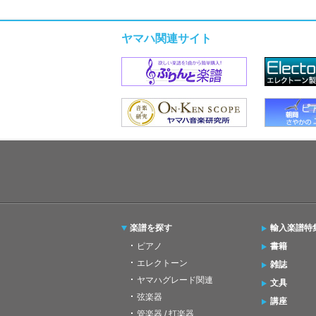
ヤマハ関連サイト
楽譜を探す
輸入楽譜特
ピアノ
書籍
エレクトーン
雑誌
ヤマハグレード関連
文具
弦楽器
講座
管楽器 / 打楽器