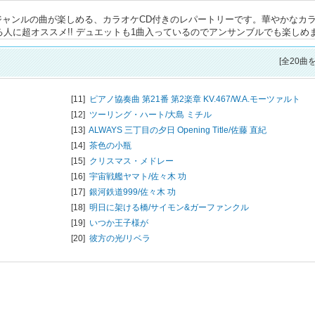
んなジャンルの曲が楽しめる、カラオケCD付きのレパートリーです。華やかなカ
る人に超オススメ!! デュエットも1曲入っているのでアンサンブルでも楽しめ
[全20曲
[11]
ピアノ協奏曲 第21番 第2楽章 KV.467/
W.A.モーツァルト
[12]
ツーリング・ハート/
大島 ミチル
[13]
ALWAYS 三丁目の夕日 Opening Title/
佐藤 直紀
[14]
茶色の小瓶
[15]
クリスマス・メドレー
フ
[16]
宇宙戦艦ヤマト/
佐々木 功
[17]
銀河鉄道999/
佐々木 功
[18]
明日に架ける橋/
サイモン&ガーファンクル
[19]
いつか王子様が
[20]
彼方の光/
リベラ