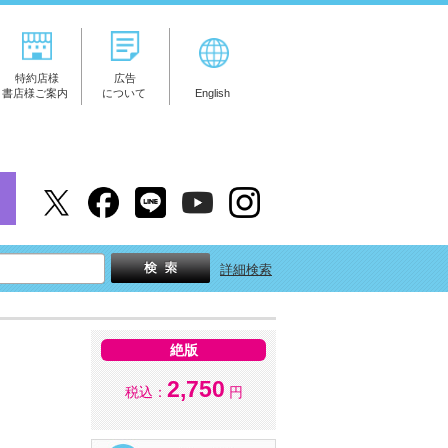
特約店様
広告
書店様ご案内
について
English
詳細検索
絶版
2,750
税込：
円