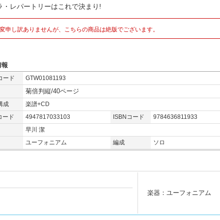
ラ・レパートリーはこれで決まり!
変申し訳ありませんが、こちらの商品は絶版でございます。
情報
コード
GTW01081193
菊倍判縦/40ページ
構成
楽譜+CD
コード
4947817033103
ISBNコード
9784636811933
早川 潔
ユーフォニアム
編成
ソロ
楽器：ユーフォニアム