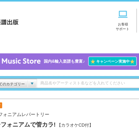
お客様
サポート
★
★
国内&輸入楽譜も豊富♪
キャンペーン実施中
てのカテゴリー
付
フォニアムレパートリー
フォニアムで管カラ!
【カラオケCD付】