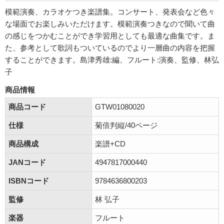
模範演奏、カラオケつき楽譜集。コンサート、発表会など色々
な場面でお楽しみいただけます。模範演奏つきなので聞いて曲
の感じをつかむことができ学習用としても最適な曲集です。ま
た、参考として歌詞もついているのでより一層曲の内容を把握
することができます。島津秀雄:編、フルート:演奏、監修、林弘
子
商品情報
商品コード
GTW01080020
仕様
菊倍判縦/40ページ
商品構成
楽譜+CD
JANコード
4947817000440
ISBNコード
9784636800203
監修
林 弘子
楽器
フルート