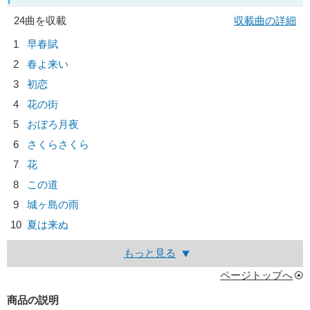
24曲を収載
収載曲の詳細
1
早春賦
2
春よ来い
3
初恋
4
花の街
5
おぼろ月夜
6
さくらさくら
7
花
8
この道
9
城ヶ島の雨
10
夏は来ぬ
もっと見る
ページトップへ
商品の説明