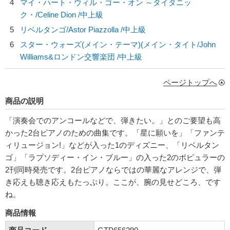
4
マイ・ハート・ウィル・ゴー・オン ～タイタニッ
ク・/
Celine Dion
/中上級
5
リベルタンゴ/
Astor Piazzolla
/中上級
6
スター・ウォーズ(メイン・テーマ)(メイン・タイト/
John
Williams&ロンドン交響楽団
/中上級
ページトップへ
商品の説明
「演奏会でのアンコールなどで、弾きたい。」とのご要望も高
かった2台ピアノのための曲集です。「星に願いを」「ファンテ
ィリュージョン!」などが入った1のディズニー、「リベルタン
ゴ」「ラプソディー・イン・ブルー」の入った2のポピュラーの
2刊同時発売です。2台ピアノならではの華麗なアレンジで、弾
き応えも聴き応えもたっぷり。ここが、腕の見せどころ、です
ね。
商品情報