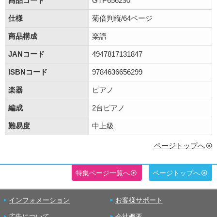
商品コード
GTP656290
仕様
菊倍判縦/64ページ
商品構成
楽譜
JANコード
4947817131847
ISBNコード
9784636656299
楽器
ピアノ
編成
2台ピアノ
難易度
中上級
ページトップへ
特集ページ一覧へ
ページトップへ
インフォメーション
お客様サポート
広告について
会社概要