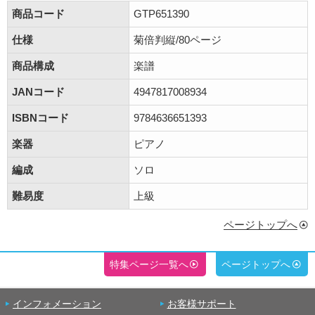
商品コード
GTP651390
仕様
菊倍判縦/80ページ
商品構成
楽譜
JANコード
4947817008934
ISBNコード
9784636651393
楽器
ピアノ
編成
ソロ
難易度
上級
ページトップへ
特集ページ一覧へ
ページトップへ
インフォメーション
お客様サポート