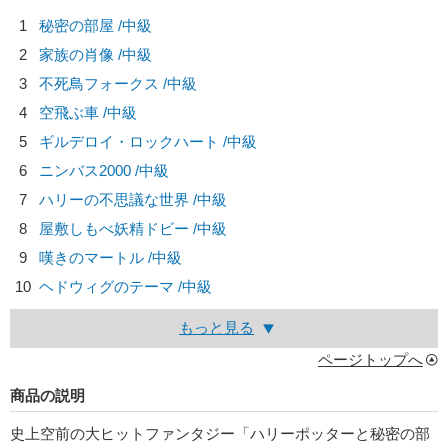
1
秘密の部屋 /中級
2
家族の肖像 /中級
3
不死鳥フォークス /中級
4
空飛ぶ車 /中級
5
ギルデロイ・ロックハート /中級
6
ニンバス2000 /中級
7
ハリーの不思議な世界 /中級
8
屋敷しもべ妖精ドビー /中級
9
嘆きのマートル /中級
10
ヘドウィグのテーマ /中級
もっと見る
ページトップへ
商品の説明
史上空前の大ヒットファンタジー「ハリーポッターと秘密の部