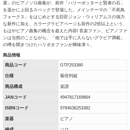
屋」のピアノソロ曲集が、前作「ハリーポッターと賢者の石」
を遥かに上回るスペックで登場した。メインテーマの「不死鳥
フォークス」をはじめとする巨匠ジョン・ウィリアムスの強力
な新作に加え、カラーグラビアページも前作の2倍以上という、
もはやピアノ曲集の概念を超えた内容! 音楽ファン、ピアノファ
ンは当然のことながら、「他では手に入らないグラビア満載」
の噂を聞きつけたハリポタファンが興味津々。
商品情報
商品コード
GTP253380
仕様
菊倍判縦
商品構成
楽譜
JANコード
4947817169864
ISBNコード
9784636253382
楽器
ピアノ
編成
ソロ