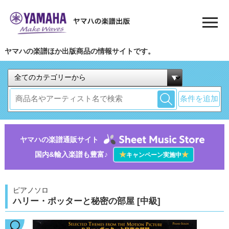
ヤマハの楽譜ほか出版商品の情報サイトです。
条件を追加
ヤマハの楽譜通販サイト
国内&輸入楽譜も豊富♪
★
★
キャンペーン実施中
ピアノソロ
ハリー・ポッターと秘密の部屋 [中級]