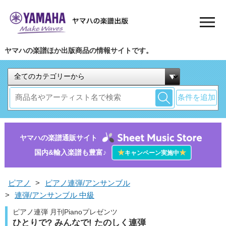
ヤマハの楽譜ほか出版商品の情報サイトです。
条件を追加
ヤマハの楽譜通販サイト
国内&輸入楽譜も豊富♪
★
★
キャンペーン実施中
ピアノ
>
ピアノ連弾/アンサンブル
>
連弾/アンサンブル 中級
ピアノ連弾 月刊Pianoプレゼンツ
ひとりで? みんなで! たのしく連弾