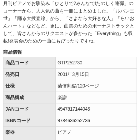
月刊ピアノでお馴染み「ひとりで?みんなで!たのしく連弾」の
コーナーから、大人気の曲を一冊にまとめました。「ルパン三
世」「踊る大捜査線」から、「さよなら大好きな人」「らいお
んハート」などなど。更に、曲集のためのボーナストラックと
して、皆さんからのリクエストが多かった「Everything」も収
載!発表会のための一曲にもぴったりですね。
商品情報
商品コード
GTP252730
発売日
2001年3月15日
仕様
菊倍判縦/120ページ
商品構成
楽譜
JANコード
4947817144045
ISBNコード
9784636252736
楽器
ピアノ