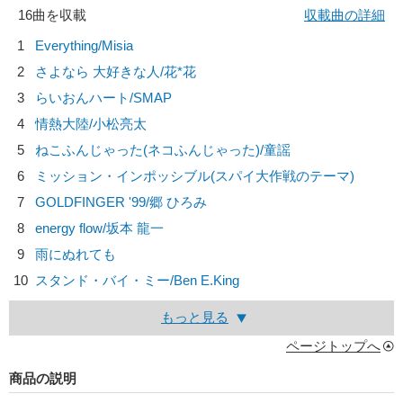
16曲を収載
収載曲の詳細
1
Everything/
Misia
2
さよなら 大好きな人/
花*花
3
らいおんハート/
SMAP
4
情熱大陸/
小松亮太
5
ねこふんじゃった(ネコふんじゃった)/
童謡
6
ミッション・インポッシブル(スパイ大作戦のテーマ)
7
GOLDFINGER '99/
郷 ひろみ
8
energy flow/
坂本 龍一
9
雨にぬれても
10
スタンド・バイ・ミー/
Ben E.King
もっと見る
ページトップへ
商品の説明