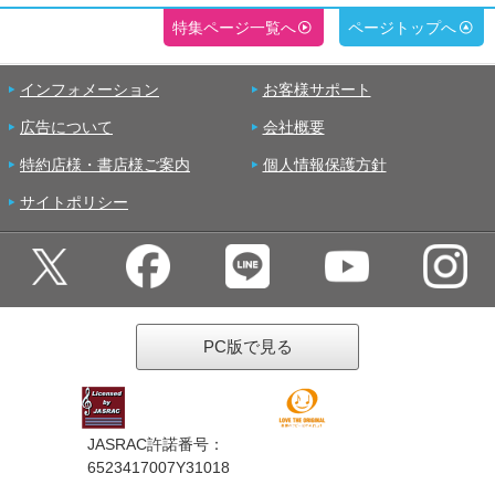
特集ページ一覧へ
ページトップへ
インフォメーション
お客様サポート
広告について
会社概要
特約店様・書店様ご案内
個人情報保護方針
サイトポリシー
PC版で見る
JASRAC許諾番号：
6523417007Y31018