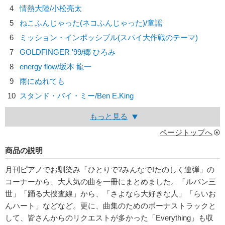
4
情熱大陸/
小松亮太
5
ねこふんじゃった(ネコふんじゃった)/
童謡
6
ミッション・インポッシブル(スパイ大作戦のテーマ)
7
GOLDFINGER '99/
郷 ひろみ
8
energy flow/
坂本 龍一
9
雨にぬれても
10
スタンド・バイ・ミー/
Ben E.King
もっと見る
ページトップへ
商品の説明
月刊ピアノでお馴染み「ひとりで?みんなで!たのしく連弾」の
コーナーから、大人気の曲を一冊にまとめました。「ルパン三
世」「踊る大捜査線」から、「さよなら大好きな人」「らいお
んハート」などなど。更に、曲集のためのボーナストラックと
して、皆さんからのリクエストが多かった「Everything」も収