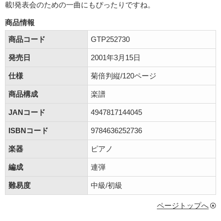
載!発表会のための一曲にもぴったりですね。
商品情報
商品コード
GTP252730
発売日
2001年3月15日
仕様
菊倍判縦/120ページ
商品構成
楽譜
JANコード
4947817144045
ISBNコード
9784636252736
楽器
ピアノ
編成
連弾
難易度
中級/初級
ページトップへ