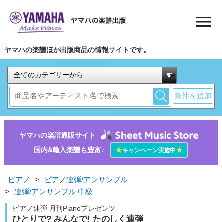
ヤマハの楽譜ほか出版商品の情報サイトです。
条件を追加
ヤマハの楽譜通販サイト
国内&輸入楽譜も豊富♪
★
★
キャンペーン実施中
ピアノ
>
ピアノ連弾/アンサンブル
>
連弾/アンサンブル 中級
ピアノ連弾 月刊Pianoプレゼンツ
ひとりで? みんなで! たのしく連弾