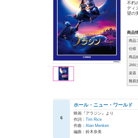
不朽
ディ
望の
商品
商品
仕様
商品
JAN
楽器
難易
ホール・ニュー・ワールド
映画『アラジン』より
6
作詞：
Tim Rice
作曲：
Alan Menken
編曲：鈴木奈美