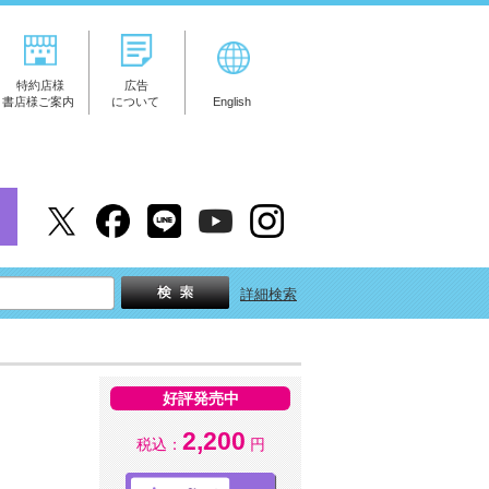
特約店様
広告
書店様ご案内
について
English
詳細検索
好評発売中
2,200
税込：
円