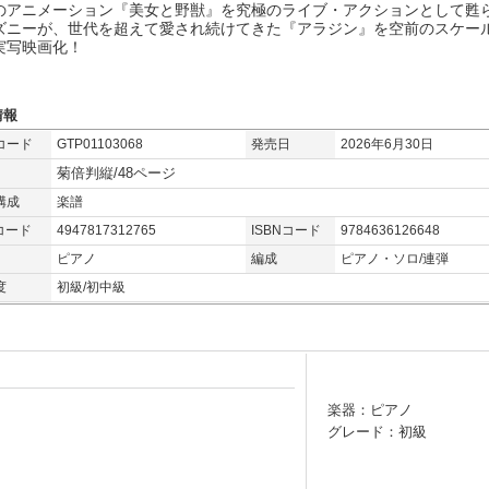
のアニメーション『美女と野獣』を究極のライブ・アクションとして甦
ズニーが、世代を超えて愛され続けてきた『アラジン』を空前のスケー
実写映画化！
情報
コード
GTP01103068
発売日
2026年6月30日
菊倍判縦/48ページ
構成
楽譜
コード
4947817312765
ISBNコード
9784636126648
ピアノ
編成
ピアノ・ソロ/連弾
度
初級/初中級
楽器：ピアノ
グレード：初級