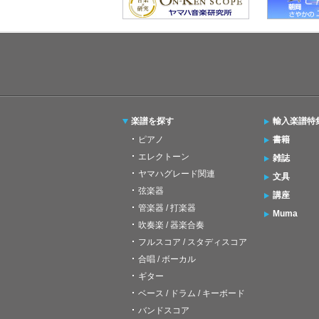
楽譜を探す
輸入楽譜特
ピアノ
書籍
エレクトーン
雑誌
ヤマハグレード関連
文具
弦楽器
講座
管楽器 / 打楽器
Muma
吹奏楽 / 器楽合奏
フルスコア / スタディスコア
合唱 / ボーカル
ギター
ベース / ドラム / キーボード
バンドスコア