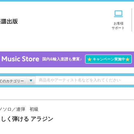
お客様
サポート
★
★
国内&輸入楽譜も豊富♪
キャンペーン実施中
てのカテゴリー
ノソロ／連弾 初級
しく弾ける アラジン