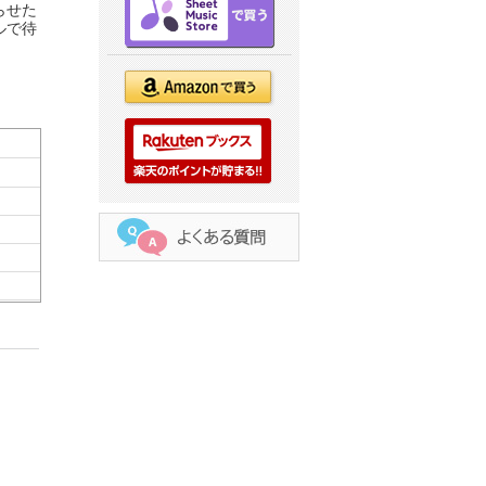
らせた
ルで待