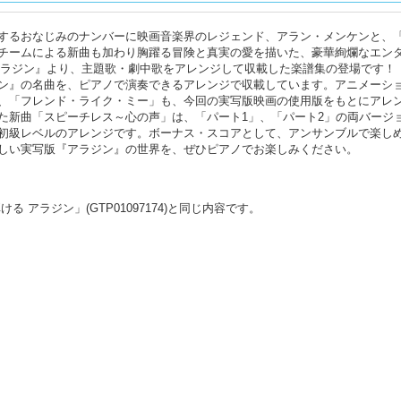
するおなじみのナンバーに映画音楽界のレジェンド、アラン・メンケンと、
チームによる新曲も加わり胸躍る冒険と真実の愛を描いた、豪華絢爛なエン
『アラジン』より、主題歌・劇中歌をアレンジして収載した楽譜集の登場です！
ン』の名曲を、ピアノで演奏できるアレンジで収載しています。アニメーシ
、「フレンド・ライク・ミー」も、今回の実写版映画の使用版をもとにアレ
た新曲「スピーチレス～心の声」は、「パート1」、「パート2」の両バージ
初級レベルのアレンジです。ボーナス・スコアとして、アンサンブルで楽し
しい実写版『アラジン』の世界を、ぜひピアノでお楽しみください。
 アラジン」(GTP01097174)と同じ内容です。