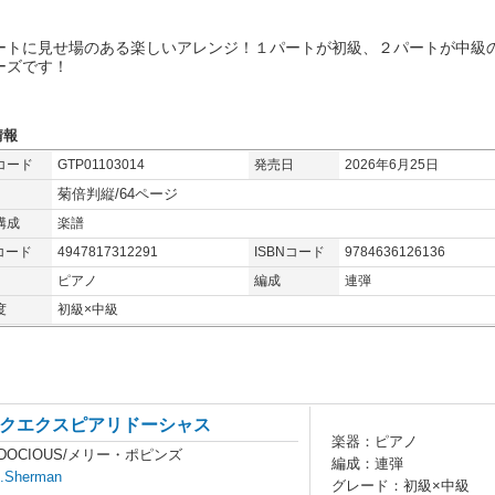
ートに見せ場のある楽しいアレンジ！１パートが初級、２パートが中級
ーズです！
情報
コード
GTP01103014
発売日
2026年6月25日
菊倍判縦/64ページ
構成
楽譜
コード
4947817312291
ISBNコード
9784636126136
ピアノ
編成
連弾
度
初級×中級
クエクスピアリドーシャス
楽器：ピアノ
ALIDOCIOUS/メリー・ポピンズ
編成：連弾
B.Sherman
グレード：初級×中級