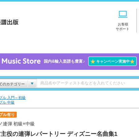
お客様
サポート
★
★
国内&輸入楽譜も豊富♪
キャンペーン実施中
てのカテゴリー
ブル 入門～初級
ブル 中級
プル有り
ノ連弾 初級×中級
方主役の連弾レパートリー ディズニー名曲集1