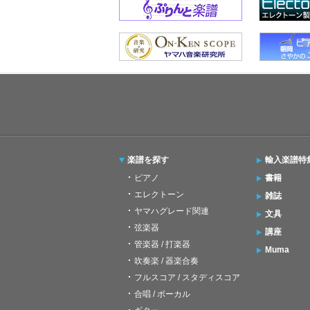
楽譜を探す
輸入楽譜特
ピアノ
書籍
エレクトーン
雑誌
ヤマハグレード関連
文具
弦楽器
講座
管楽器 / 打楽器
Muma
吹奏楽 / 器楽合奏
フルスコア / スタディスコア
合唱 / ボーカル