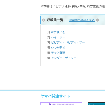
※本書は「ピアノ連弾 初級×中級 両方主役の連弾
収載曲一覧
収載曲の詳細を見る
[1]
星に願いを
[2]
ハイ・ホー
[3]
ビビディ・バビディ・ブー
[4]
いつか夢で
[5]
美女と野獣
[6]
アンダー・ザ・シー
ヤマハ関連サイト