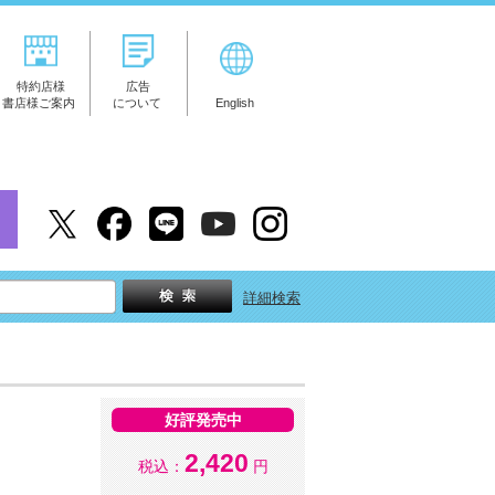
特約店様
広告
書店様ご案内
について
English
詳細検索
好評発売中
2,420
税込：
円