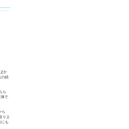
ばか
集の続
ちら
連弾で
から
取り上
奏にも