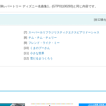
レパートリー ディズニー名曲集1」(GTP01100293)と同じ内容です。
[全12曲
[7]
スーパーカリフラジリスティクエクスピアリドーシャス
[8]
チム・チム・チェリー
[9]
フレンド・ライク・ミー
[10]
くまのプーさん
[11]
小さな世界
[12]
雪だるまつくろう