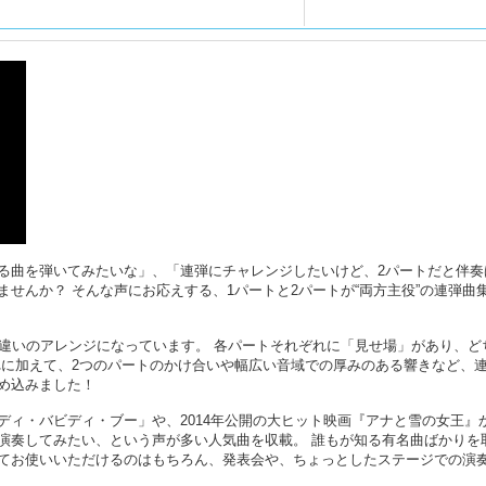
る曲を弾いてみたいな」、「連弾にチャレンジしたいけど、2パートだと伴奏
せんか？ そんな声にお応えする、1パートと2パートが“両方主役”の連弾曲
ル違いのアレンジになっています。 各パートそれぞれに「見せ場」があり、ど
れに加えて、2つのパートのかけ合いや幅広い音域での厚みのある響きなど、
め込みました！
ディ・バビディ・ブー」や、2014年公開の大ヒット映画『アナと雪の女王』
演奏してみたい、という声が多い人気曲を収載。 誰もが知る有名曲ばかりを
てお使いいただけるのはもちろん、発表会や、ちょっとしたステージでの演