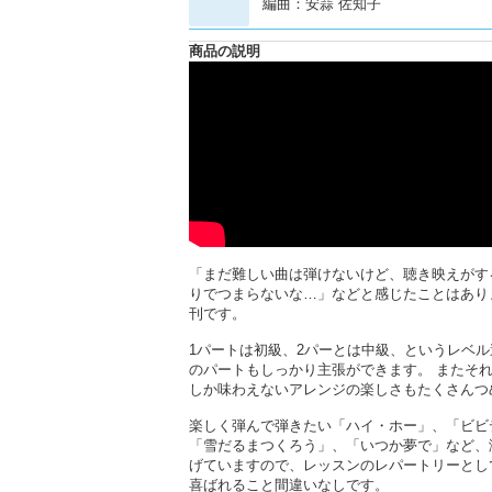
編曲：安蒜 佐知子
商品の説明
「まだ難しい曲は弾けないけど、聴き映えがす
りでつまらないな…」などと感じたことはありま
刊です。
1パートは初級、2パーとは中級、というレベ
のパートもしっかり主張ができます。 またそ
しか味わえないアレンジの楽しさもたくさんつ
楽しく弾んで弾きたい「ハイ・ホー」、「ビビ
「雪だるまつくろう」、「いつか夢で」など、
げていますので、レッスンのレパートリーとし
喜ばれること間違いなしです。