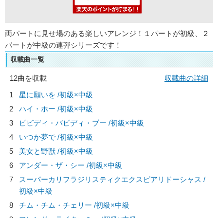
両パートに見せ場のある楽しいアレンジ！１パートが初級、２
パートが中級の連弾シリーズです！
収載曲一覧
12曲を収載
収載曲の詳細
1
星に願いを /初級×中級
2
ハイ・ホー /初級×中級
3
ビビディ・バビディ・ブー /初級×中級
4
いつか夢で /初級×中級
5
美女と野獣 /初級×中級
6
アンダー・ザ・シー /初級×中級
7
スーパーカリフラジリスティクエクスピアリドーシャス /
初級×中級
8
チム・チム・チェリー /初級×中級