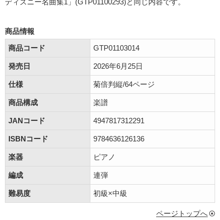
ディズニー名曲集1」(GTP01100293)と同じ内容です。
商品情報
商品コード
GTP01103014
発売日
2026年6月25日
仕様
菊倍判縦/64ページ
商品構成
楽譜
JANコード
4947817312291
ISBNコード
9784636126136
楽器
ピアノ
編成
連弾
難易度
初級×中級
ページトップへ