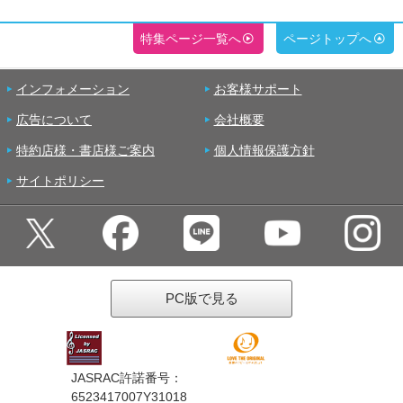
特集ページ一覧へ
ページトップへ
インフォメーション
お客様サポート
広告について
会社概要
特約店様・書店様ご案内
個人情報保護方針
サイトポリシー
PC版で見る
JASRAC許諾番号：
6523417007Y31018