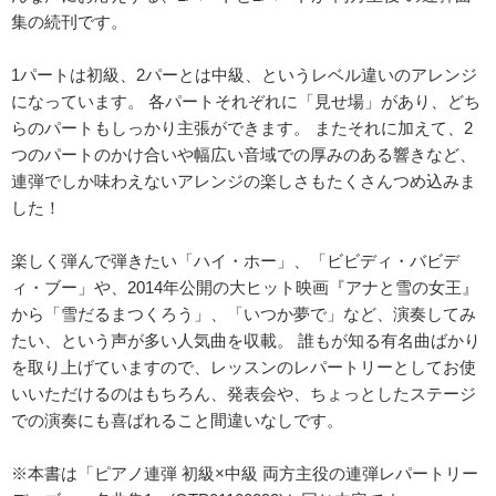
集の続刊です。
1パートは初級、2パーとは中級、というレベル違いのアレンジ
になっています。 各パートそれぞれに「見せ場」があり、どち
らのパートもしっかり主張ができます。 またそれに加えて、2
つのパートのかけ合いや幅広い音域での厚みのある響きなど、
連弾でしか味わえないアレンジの楽しさもたくさんつめ込みま
した！
楽しく弾んで弾きたい「ハイ・ホー」、「ビビディ・バビデ
ィ・ブー」や、2014年公開の大ヒット映画『アナと雪の女王』
から「雪だるまつくろう」、「いつか夢で」など、演奏してみ
たい、という声が多い人気曲を収載。 誰もが知る有名曲ばかり
を取り上げていますので、レッスンのレパートリーとしてお使
いいただけるのはもちろん、発表会や、ちょっとしたステージ
での演奏にも喜ばれること間違いなしです。
※本書は「ピアノ連弾 初級×中級 両方主役の連弾レパートリー