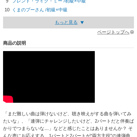
9
フレンド・ライク・ミー /初級×中級
10
くまのプーさん /初級×中級
もっと見る
ページトップへ
商品の説明
「まだ難しい曲は弾けないけど、聴き映えがする曲を弾いてみ
たいな」、「連弾にチャレンジしたいけど、2パートだと伴奏ば
かりでつまらないな…」などと感じたことはありませんか？ そ
んな声にお応えする、1パートと2パートが“両方主役”の連弾曲