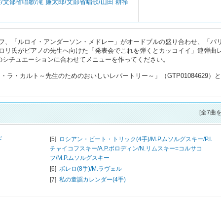
/文部省唱歌/滝 廉太郎/文部省唱歌/山田 耕筰
フ、「ルロイ・アンダーソン・メドレー」がオードブルの盛り合わせ、「パ
ロリ氏がピアノの先生へ向けた「発表会でこれを弾くとカッコイイ」連弾曲
れのシチュエーションに合わせてメニューを作ってください。
ラ・カルト～先生のためのおいしいレパートリー～」（GTP01084629）
[全7曲
ギ
[5]
ロシアン・ビート・トリック(4手)/
M.P.ムソルグスキー/P.I.
チャイコフスキー/A.P.ボロディン/N.リムスキー=コルサコ
フ/M.P.ムソルグスキー
[6]
ボレロ(8手)/
M.ラヴェル
[7]
私の童謡カレンダー(4手)