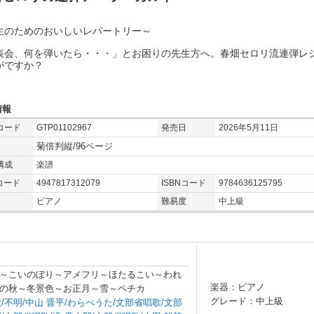
生のためのおいしいレパートリー～
表会、何を弾いたら・・・」とお困りの先生方へ。春畑セロリ流連弾レ
がですか？
情報
コード
GTP01102967
発売日
2026年5月11日
菊倍判縦/96ページ
構成
楽譜
コード
4947817312079
ISBNコード
9784636125795
ピアノ
難易度
中上級
～こいのぼり～アメフリ～ほたるこい～われ
楽器：ピアノ
の秋～冬景色～お正月～雪～ペチカ
グレード：中上級
歌/不明/中山 晋平/わらべうた/文部省唱歌/文部