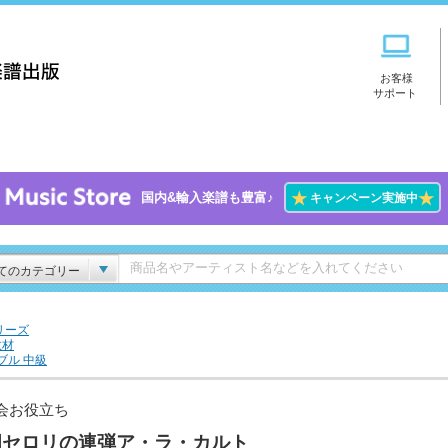
お客様
サポート
★
★
国内&輸入楽譜も豊富♪
キャンペーン実施中
てのカテゴリー
リーズ
教材
ブル 中級
会お役立ち
畑セロリの連弾ア・ラ・カルト