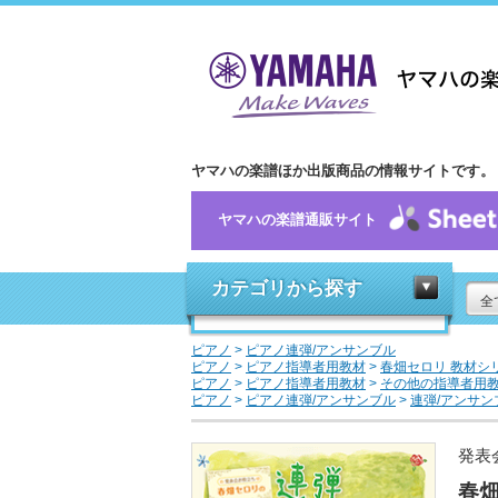
ヤマハの楽譜ほか出版商品の情報サイトです。
ヤマハの楽譜通販サイト
カテゴリから探す
全
ピアノ
>
ピアノ連弾/アンサンブル
ピアノ
>
ピアノ指導者用教材
>
春畑セロリ 教材シ
ピアノ
>
ピアノ指導者用教材
>
その他の指導者用
ピアノ
>
ピアノ連弾/アンサンブル
>
連弾/アンサン
発表
春