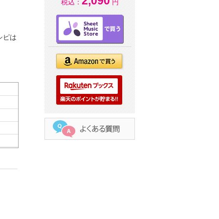
2,090
税込：
円
シピは