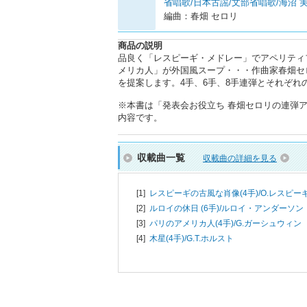
省唱歌/日本古謡/文部省唱歌/海沼 実
編曲：春畑 セロリ
商品の説明
品良く「レスピーギ・メドレー」でアペリティ
メリカ人」が外国風スープ・・・作曲家春畑セ
を提案します。4手、6手、8手連弾とそれぞ
※本書は「発表会お役立ち 春畑セロリの連弾ア・
内容です。
収載曲一覧
収載曲の詳細を見る
[1]
レスピーギの古風な肖像(4手)/
O.レスピー
[2]
ルロイの休日 (6手)/
ルロイ・アンダーソン
[3]
パリのアメリカ人(4手)/
G.ガーシュウィン
[4]
木星(4手)/
G.T.ホルスト