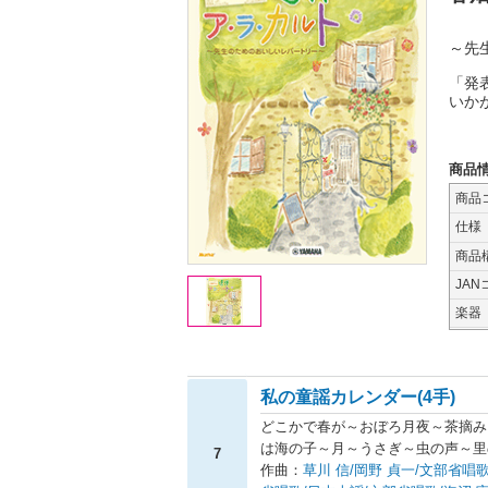
～先
「発
いか
商品
商品
仕様
商品
JAN
楽器
私の童謡カレンダー(4手)
どこかで春が～おぼろ月夜～茶摘み
は海の子～月～うさぎ～虫の声～里
7
作曲：
草川 信/岡野 貞一/文部省唱