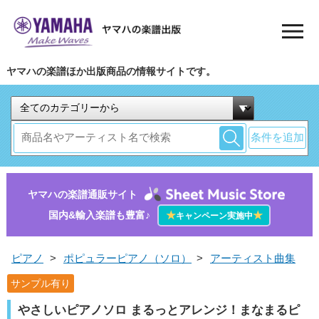
ヤマハの楽譜ほか出版商品の情報サイトです。
条件を追加
ヤマハの楽譜通販サイト
国内&輸入楽譜も豊富♪
★
★
キャンペーン実施中
ピアノ
>
ポピュラーピアノ（ソロ）
>
アーティスト曲集
サンプル有り
やさしいピアノソロ まるっとアレンジ！まなまるピ