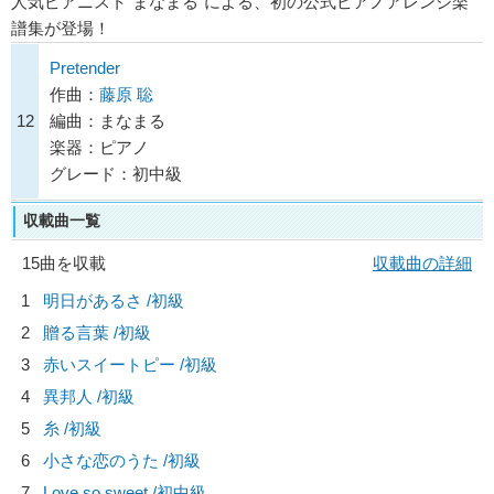
人気ピアニスト“まなまる”による、初の公式ピアノアレンジ楽
譜集が登場！
Pretender
作曲：
藤原 聡
12
編曲：まなまる
楽器：ピアノ
グレード：初中級
収載曲一覧
15曲を収載
収載曲の詳細
1
明日があるさ /初級
2
贈る言葉 /初級
3
赤いスイートピー /初級
4
異邦人 /初級
5
糸 /初級
6
小さな恋のうた /初級
7
Love so sweet /初中級