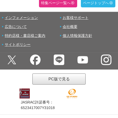
特集ページ一覧へ
ページトップへ
インフォメーション
お客様サポート
広告について
会社概要
特約店様・書店様ご案内
個人情報保護方針
サイトポリシー
PC版で見る
JASRAC許諾番号：
6523417007Y31018