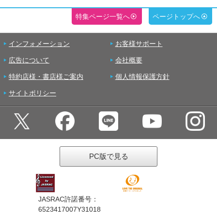
特集ページ一覧へ
ページトップへ
インフォメーション
お客様サポート
広告について
会社概要
特約店様・書店様ご案内
個人情報保護方針
サイトポリシー
PC版で見る
JASRAC許諾番号：
6523417007Y31018