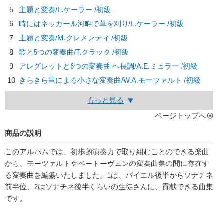
5
主題と変奏/
L.ケーラー
/初級
6
時にはネッカール河畔で草を刈り/
L.ケーラー
/初級
7
主題と変奏/
M.クレメンティ
/初級
8
歌と5つの変奏曲/
T.クラック
/初級
9
アレグレットと6つの変奏曲 ヘ長調/
A.E.ミュラー
/初級
10
きらきら星による小さな変奏曲/
W.A.モーツァルト
/初級
もっと見る
ページトップへ
商品の説明
このアルバムでは、初歩的演奏力で取り組むことのできる楽曲
から、モーツァルトやベートーヴェンの変奏曲集の間に存在す
る変奏曲を編纂いたしました。1は、バイエル後半からソナチネ
前半位、2はソナチネ後半くらいの生徒さんに、貢献できる曲集
です。