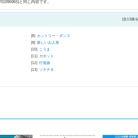
01096965)と同じ内容です。
[全13曲
[8]
カントリー・ダンス
[9]
新しいお人形
[10]
こうま
[11]
ガボット
[12]
行進曲
[13]
ソナチネ