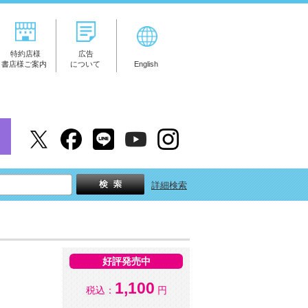
特約店様
広告
書店様ご案内
について
English
詳細検索
好評発売中
1,100
税込：
円