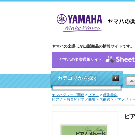
ヤマハの楽譜ほか出版商品の情報サイトです。
ヤマハの楽譜通販サイト
カテゴリから探す
全
ヤマハグレード関連
>
ピアノ
>
範例曲集
ピアノ
>
教育的ピアノ曲集
>
名曲選
>
ピアノメトー
ピア