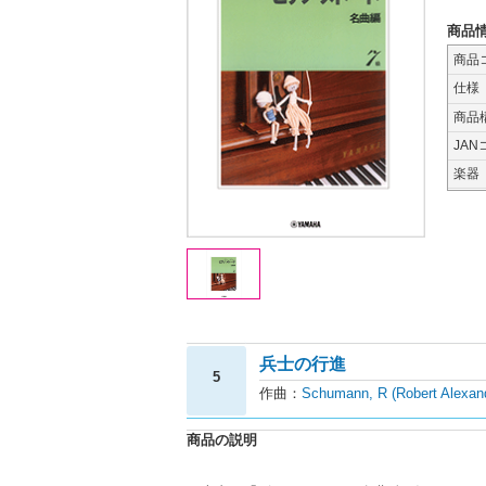
商品
商品
仕様
商品
JAN
楽器
兵士の行進
5
作曲：
Schumann, R (Robert Alexa
商品の説明