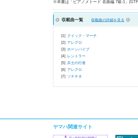
※本書は「ピアノメトード 名曲編 7級-1」(GTP
収載曲一覧
収載曲の詳細を見る
[1]
クイック・マーチ
[2]
アレグロ
[3]
ホーンパイプ
[4]
レントラー
[5]
兵士の行進
[6]
アレグロ
[7]
ソナチネ
ヤマハ関連サイト