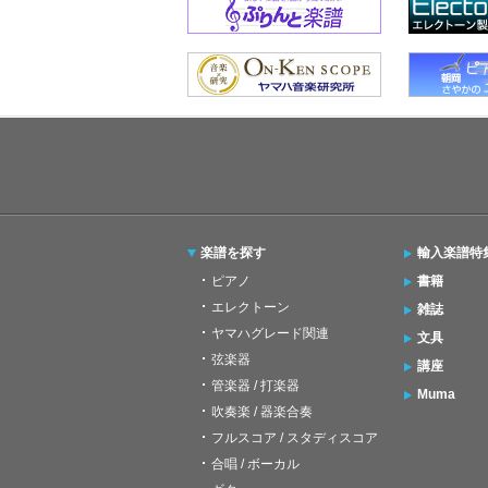
楽譜を探す
輸入楽譜特
ピアノ
書籍
エレクトーン
雑誌
ヤマハグレード関連
文具
弦楽器
講座
管楽器 / 打楽器
Muma
吹奏楽 / 器楽合奏
フルスコア / スタディスコア
合唱 / ボーカル