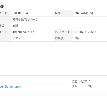
情報
コード
GTP01102419
発売日
2025年6月25日
菊倍判縦/28ページ
構成
楽譜
コード
4947817307747
ISBNコード
9784636120585
ピアノ
難易度
7級
楽器：ピアノ
グレード：7級
nder Schumann)