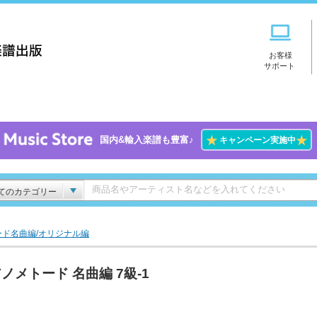
お客様
サポート
★
★
国内&輸入楽譜も豊富♪
キャンペーン実施中
てのカテゴリー
ド名曲編/オリジナル編
ノメトード 名曲編 7級-1