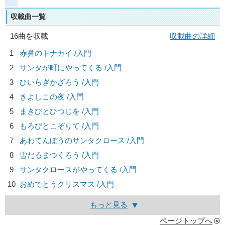
収載曲一覧
16曲を収載
収載曲の詳細
1
赤鼻のトナカイ /入門
2
サンタが町にやってくる /入門
3
ひいらぎかざろう /入門
4
きよしこの夜 /入門
5
まきびとひつじを /入門
6
もろびとこぞりて /入門
7
あわてんぼうのサンタクロース /入門
8
雪だるまつくろう /入門
9
サンタクロースがやってくる /入門
10
おめでとうクリスマス /入門
もっと見る
ページトップへ