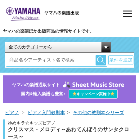
ヤマハの楽譜ほか出版商品の情報サイトです。
条件を追加
ヤマハの楽譜通販サイト
国内&輸入楽譜も豊富♪
★
★
キャンペーン実施中
ピアノ
>
ピアノ入門教則本
>
その他の教則本シリーズ
ゆめキラ☆キッズピアノ
クリスマス・メロディ～あわてんぼうのサンタクロ
ース～