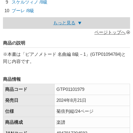
9
スケルツィノ /8級
10
ブーレ /8級
もっと見る
ページトップへ
商品の説明
※本書は「ピアノメトード 名曲編 8級－1」(GTP01094784)と
同じ内容です。
商品情報
商品コード
GTP01101979
発売日
2024年8月21日
仕様
菊倍判縦/24ページ
商品構成
楽譜