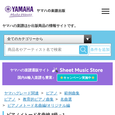
ヤマハの楽譜ほか出版商品の情報サイトです。
条件を追加
ヤマハの楽譜通販サイト
国内&輸入楽譜も豊富♪
★
★
キャンペーン実施中
ヤマハグレード関連
>
ピアノ
>
範例曲集
ピアノ
>
教育的ピアノ曲集
>
名曲選
>
ピアノメトード名曲編/オリジナル編
ピアノメトード名曲編 8級－1