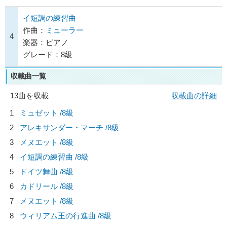
イ短調の練習曲
作曲：
ミューラー
4
楽器：ピアノ
グレード：8級
収載曲一覧
13曲を収載
収載曲の詳細
1
ミュゼット /8級
2
アレキサンダー・マーチ /8級
3
メヌエット /8級
4
イ短調の練習曲 /8級
5
ドイツ舞曲 /8級
6
カドリール /8級
7
メヌエット /8級
8
ウィリアム王の行進曲 /8級