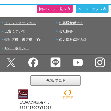
特集ページ一覧へ
ページトップへ
インフォメーション
お客様サポート
広告について
会社概要
特約店様・書店様ご案内
個人情報保護方針
サイトポリシー
PC版で見る
JASRAC許諾番号：
6523417007Y31018