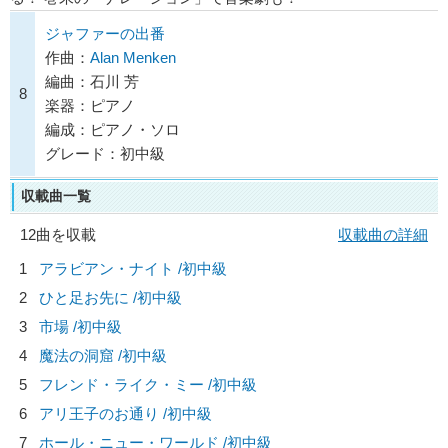
ジャファーの出番
作曲：
Alan Menken
編曲：石川 芳
8
楽器：ピアノ
編成：ピアノ・ソロ
グレード：初中級
収載曲一覧
12曲を収載
収載曲の詳細
1
アラビアン・ナイト /初中級
2
ひと足お先に /初中級
3
市場 /初中級
4
魔法の洞窟 /初中級
5
フレンド・ライク・ミー /初中級
6
アリ王子のお通り /初中級
7
ホール・ニュー・ワールド /初中級