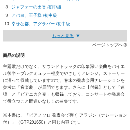
8
ジャファーの出番 /初中級
9
アバヨ、王子様 /初中級
10
幸せな都、アグラバー /初中級
もっと見る
ページトップへ
商品の説明
主題歌だけでなく、サウンドトラックの印象深い楽曲をバイエ
ル後半～ブルクミュラー程度でやさしくアレンジ。ストーリー
に沿って収載していますので、巻末の発表会用ナレーションを
参考に「音楽劇」が展開できます。さらに【付録】として「連
弾」と「ピアニカ合奏」も収録しており、コンサートや発表会
で役立つこと間違いなし！の曲集です。
※本書は、「ピアノソロ 発表会で弾く アラジン（ナレーション
付）」（GTP291650）と同じ内容です。