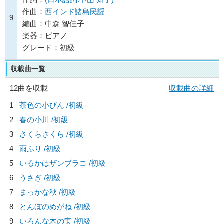
作曲：
西インド諸島民謡
9
編曲：中森 智佳子
楽器：ピアノ
グレード：初級
収載曲一覧
12曲を収載
収載曲の詳細
1
茶色の小びん /初級
2
春の小川 /初級
3
さくらさくら /初級
4
雨ふり /初級
5
いるかはザンブラコ /初級
6
うさぎ /初級
7
まっかな秋 /初級
8
とんぼのめがね /初級
9
いろんな木の実 /初級