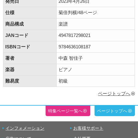
発売日
2023年4月26日
仕様
菊倍判横/48ページ
商品構成
楽譜
JANコード
4947817298021
ISBNコード
9784636108187
著者
中森 智佳子
楽器
ピアノ
難易度
初級
ページトップへ
特集ページ一覧へ
ページトップへ
インフォメーション
お客様サポート