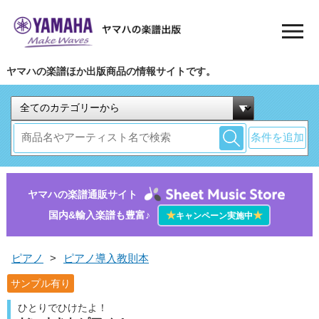
ヤマハの楽譜ほか出版商品の情報サイトです。
条件を追加
ヤマハの楽譜通販サイト
国内&輸入楽譜も豊富♪
★
★
キャンペーン実施中
ピアノ
>
ピアノ導入教則本
サンプル有り
ひとりでひけたよ！