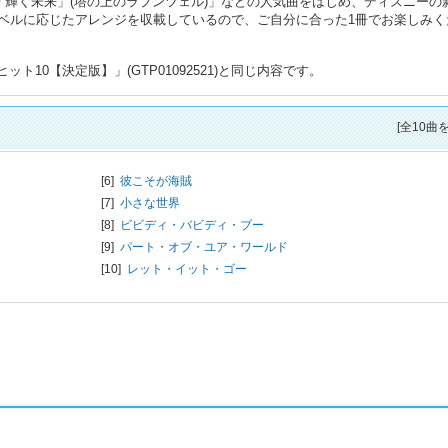
「輝く未来」(塔の上のラプンツェル)」などの人気曲をはじめ、ディズニーの
ベルに応じたアレンジを収載しているので、ご自分に合った1冊でお楽しみく
ト10【決定版】」(GTP01092521)と同じ内容です。
[全10曲
[6]
彼こそが海賊
[7]
小さな世界
[8]
ビビディ・バビディ・ブー
[9]
パート・オブ・ユア・ワールド
[10]
レット・イット・ゴー