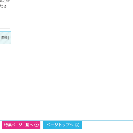
新定番
ださ
を収載]