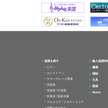
楽譜を探す
輸入楽譜特
ピアノ
書籍
エレクトーン
雑誌
ヤマハグレード関連
文具
弦楽器
講座
管楽器 / 打楽器
Muma
吹奏楽 / 器楽合奏
フルスコア / スタディスコア
合唱 / ボーカル