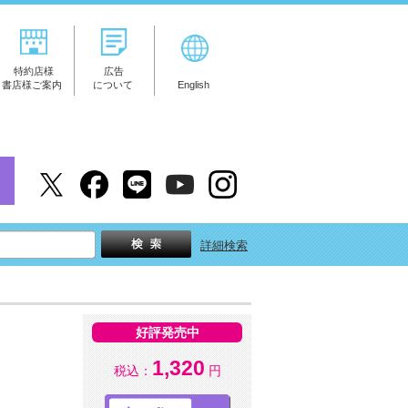
特約店様
広告
書店様ご案内
について
English
詳細検索
好評発売中
1,320
税込：
円