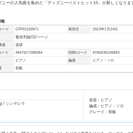
ズニーの人気曲を集めた「ディズニーベストヒット10」が新しくなりま
情報
コード
GTP01100971
発売日
2023年1月24日
菊倍判縦/32ページ
構成
楽譜
コード
4947817296584
ISBNコード
9784636106893
ピアノ
編成
ピアノ・ソロ
度
初級
楽器：ピアノ
Song) / シンデレラ
編成：ピアノ・ソロ
グレード：初級