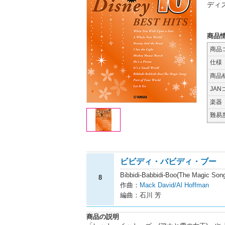
ディ
商品
商品
仕様
商品
JAN
楽器
難易
ビビディ・バビディ・ブー
Bibbidi-Babbidi-Boo(The Magic 
8
作曲：
Mack David/Al Hoffman
編曲：石川 芳
商品の説明