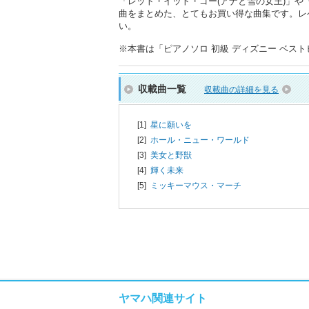
「レット・イット・ゴー(アナと雪の女王)」や
曲をまとめた、とてもお買い得な曲集です。レ
い。
※本書は「ピアノソロ 初級 ディズニー ベストヒッ
収載曲一覧
収載曲の詳細を見る
[1]
星に願いを
[2]
ホール・ニュー・ワールド
[3]
美女と野獣
[4]
輝く未来
[5]
ミッキーマウス・マーチ
ヤマハ関連サイト