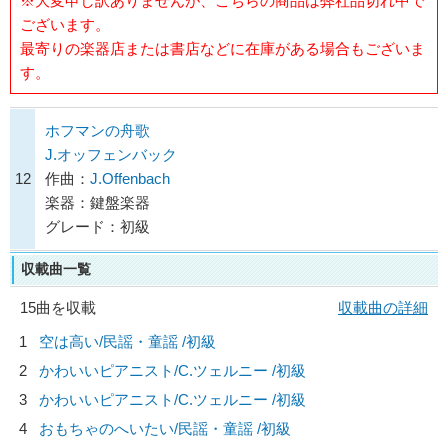
※大変申し訳ありませんが、こちらの商品は弊社品切れ中で
ございます。
最寄りの楽器店または書店などに在庫がある場合もございま
す。
ホフマンの舟歌
J.オッフェンバック
12
作曲：
J.Offenbach
楽器：鍵盤楽器
グレード：初級
収載曲一覧
15曲を収載
収載曲の詳細
1
空は高い/
民謡・童謡
/初級
2
かわいいピアニスト/
C.ツェルニー
/初級
3
かわいいピアニスト/
C.ツェルニー
/初級
4
おもちゃのへいたい/
民謡・童謡
/初級