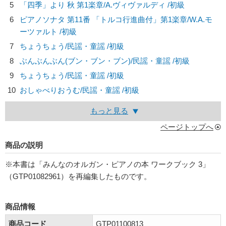
5
「四季」より 秋 第1楽章/
A.ヴィヴァルディ
/初級
6
ピアノソナタ 第11番 「トルコ行進曲付」第1楽章/
W.A.モ
ーツァルト
/初級
7
ちょうちょう/
民謡・童謡
/初級
8
ぶんぶんぶん(ブン・ブン・ブン)/
民謡・童謡
/初級
9
ちょうちょう/
民謡・童謡
/初級
10
おしゃべりおうむ/
民謡・童謡
/初級
もっと見る
ページトップへ
商品の説明
※本書は「みんなのオルガン・ピアノの本 ワークブック 3」
（GTP01082961）を再編集したものです。
商品情報
商品コード
GTP01100813