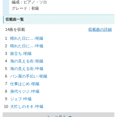
編成：ピアノ・ソロ
グレード：初級
収載曲一覧
14曲を収載
収載曲の詳細
1
晴れた日に… /初級
2
晴れた日に… /中級
3
旅立ち /初級
4
海の見える街 /初級
5
海の見える街 /中級
6
パン屋の手伝い /初級
7
仕事はじめ /初級
8
身代りジジ /中級
9
ジェフ /中級
10
大忙しのキキ /中級