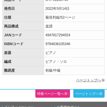
発売日
2022年9月14日
仕様
菊倍判縦/52ページ
商品構成
楽譜
JANコード
4947817294924
ISBNコード
9784636105346
楽器
ピアノ
編成
ピアノ・ソロ
難易度
初級/中級
ページトップへ
特集ページ一覧へ
ページトップへ