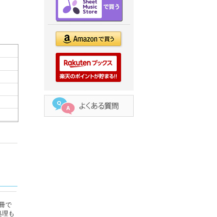
冊で
処理も