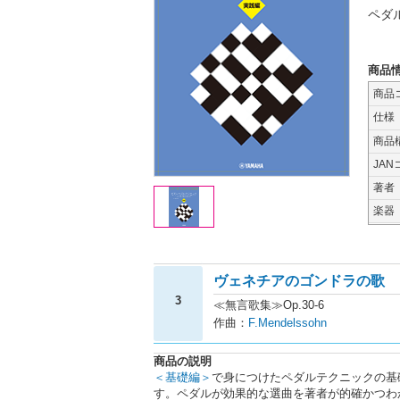
ペダ
商品
商品
仕様
商品
JAN
著者
楽器
ヴェネチアのゴンドラの歌
3
≪無言歌集≫Op.30-6
作曲：
F.Mendelssohn
商品の説明
＜基礎編＞
で身につけたペダルテクニックの基
す。ペダルが効果的な選曲を著者が的確かつわ