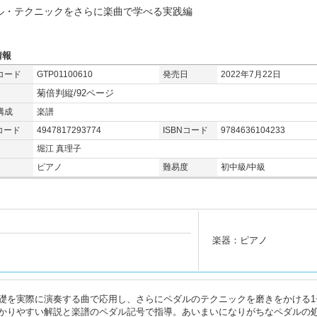
ル・テクニックをさらに楽曲で学べる実践編
情報
コード
GTP01100610
発売日
2022年7月22日
菊倍判縦/92ページ
構成
楽譜
コード
4947817293774
ISBNコード
9784636104233
堀江 真理子
ピアノ
難易度
初中級/中級
楽器：ピアノ
礎を実際に演奏する曲で応用し、さらにペダルのテクニックを磨きをかける1
かりやすい解説と楽譜のペダル記号で指導。あいまいになりがちなペダルの