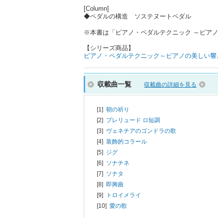
[Column]
◆ペダルの構造 ソステヌートペダル
※本書は「ピアノ・ペダルテクニック ～ピアノの美
【シリーズ商品】
ピアノ・ペダルテクニック～ピアノの美しい響き
収載曲一覧
収載曲の詳細を見る
[1]
朝の祈り
[2]
プレリュード ロ短調
[3]
ヴェネチアのゴンドラの歌
[4]
装飾的コラール
[5]
ジグ
[6]
ソナチネ
[7]
ソナタ
[8]
即興曲
[9]
トロイメライ
[10]
愛の歌