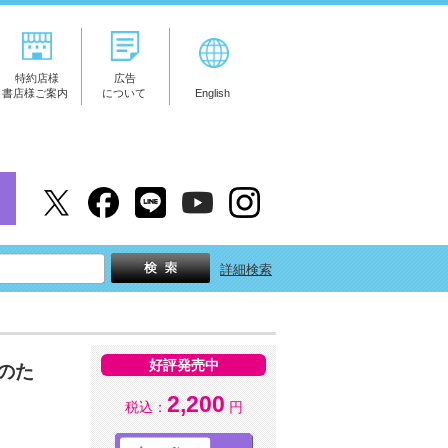
特約店様
広告
書店様ご案内
について
English
詳細検索
好評発売中
のた
2,200
税込：
円