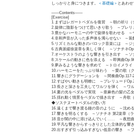
しっかりと身につきます。
＜基礎編＞
とあわせ
――Contents――
[Exercise]
1.まずはレガートペダルを復習 ～朝の祈り（
2.旋律に陰影をつけて思いきり歌う ～プレリュー
3.豊かなハーモニーの中で旋律を歌わせる 
4.非和声音が入った多声体を濁らせない ～
5.リズミカルな動きのバロック音楽には ～ジ
6.古典派緩徐楽章を美しく弾く ～ソナチネOp.
7.オーケストラのような響きを引き出す ～ソナタ
8.スケールの動きに色を添える ～即興曲Op.9
9.夢みるような響きを求めて ～トロイメライ
10.ハーモニーをたっぷり味わう ～愛の歌（
11.響きにグラデーションを ～間奏曲Op.117
12.すばやい動きも明瞭に ～プレリュードOp.2
13.長さと深さを工夫してワルツを弾く ～ワルツ
14.夏の光をペダルで実現 ～亜麻色の髪の乙
15.揺れ動く情景をペダルで描き出す ～舟歌
◆ソステヌートペダルの使い方
16.遠くまで響き渡る鐘の音のように ～沈め
17.響きを明るくする ～ソナチネ 第2楽章（
18.音が闇の中に溶け込んでいく…… ～夜想曲
19.平凡な響きからすっきりとした立体的な響き
20.出すぎず引っ込みすぎない低音の響き ～