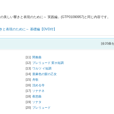
しい響きと表現のために～ 実践編」(GTP01090957)と同じ内容です。
と表現のために～ 基礎編【DVD付】
[全20曲
[11]
間奏曲
[12]
プレリュード 変ホ短調
[13]
ワルツ イ短調
[14]
亜麻色の髪の乙女
[15]
舟歌
[16]
沈める寺
[17]
ソナチネ
[18]
夜想曲
[19]
ソナタ
[20]
プレリュード