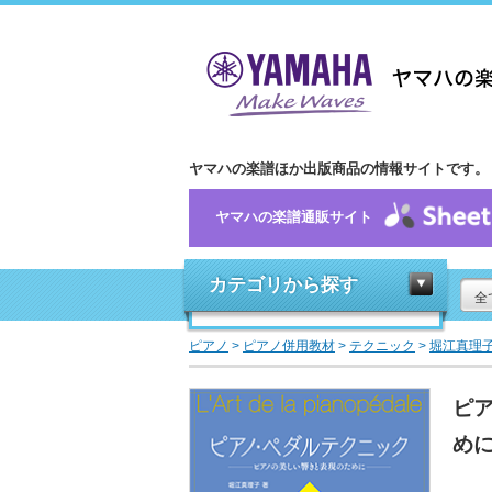
ヤマハの楽譜ほか出版商品の情報サイトです。
ヤマハの楽譜通販サイト
カテゴリから探す
全
ピアノ
>
ピアノ併用教材
>
テクニック
>
堀江真理
ピ
めに