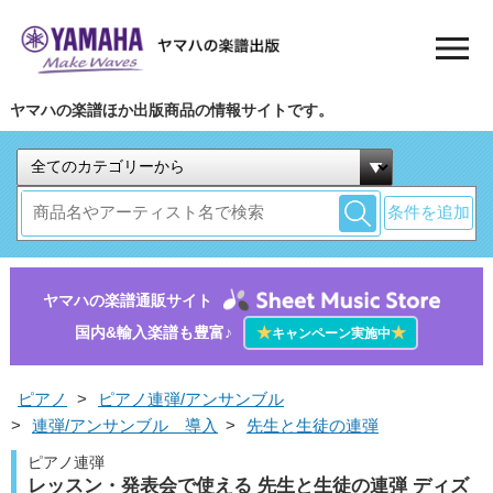
ヤマハの楽譜ほか出版商品の情報サイトです。
条件を追加
ヤマハの楽譜通販サイト
国内&輸入楽譜も豊富♪
★
★
キャンペーン実施中
ピアノ
>
ピアノ連弾/アンサンブル
>
連弾/アンサンブル 導入
>
先生と生徒の連弾
ピアノ連弾
レッスン・発表会で使える 先生と生徒の連弾 ディズ