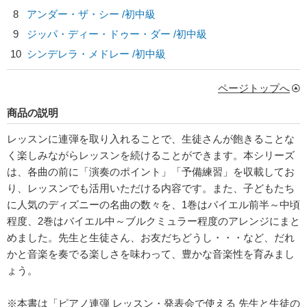
8
アンダー・ザ・シー /初中級
9
ジッパ・ディー・ドゥー・ダー /初中級
10
シンデレラ・メドレー /初中級
ページトップへ
商品の説明
レッスンに連弾を取り入れることで、生徒さんが飽きることな
く楽しみながらレッスンを続けることができます。本シリーズ
は、各曲の前に「演奏のポイント」「予備練習」を収載してお
り、レッスンでも活用いただける内容です。また、子どもたち
に人気のディズニーの名曲の数々を、1巻はバイエル前半～中頃
程度、2巻はバイエル中～ブルクミュラー程度のアレンジにまと
めました。先生と生徒さん、お友だちどうし・・・など、だれ
かと音楽を奏でる楽しさを味わって、豊かな音楽性を育みまし
ょう。
※本書は「ピアノ連弾 レッスン・発表会で使える 先生と生徒の