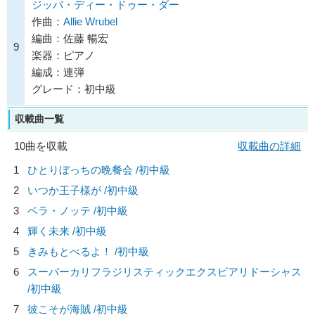
ジッパ・ディー・ドゥー・ダー
作曲：
Allie Wrubel
編曲：佐藤 暢宏
9
楽器：ピアノ
編成：連弾
グレード：初中級
収載曲一覧
10曲を収載
収載曲の詳細
1
ひとりぼっちの晩餐会 /初中級
2
いつか王子様が /初中級
3
ベラ・ノッテ /初中級
4
輝く未来 /初中級
5
きみもとべるよ！ /初中級
6
スーパーカリフラジリスティックエクスピアリドーシャス
/初中級
7
彼こそが海賊 /初中級