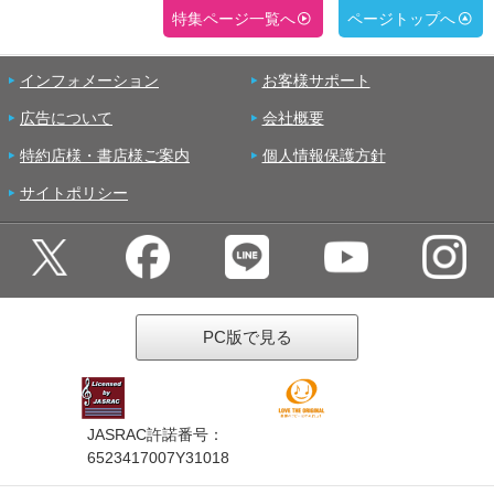
特集ページ一覧へ
ページトップへ
インフォメーション
お客様サポート
広告について
会社概要
特約店様・書店様ご案内
個人情報保護方針
サイトポリシー
PC版で見る
JASRAC許諾番号：
6523417007Y31018