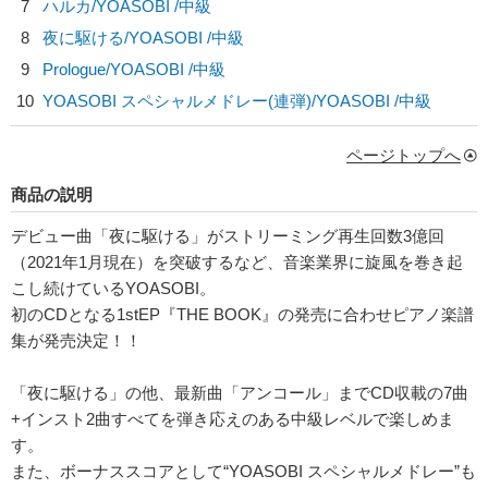
7
ハルカ/
YOASOBI
/中級
8
夜に駆ける/
YOASOBI
/中級
9
Prologue/
YOASOBI
/中級
10
YOASOBI スペシャルメドレー(連弾)/
YOASOBI
/中級
ページトップへ
商品の説明
デビュー曲「夜に駆ける」がストリーミング再生回数3億回
（2021年1月現在）を突破するなど、音楽業界に旋風を巻き起
こし続けているYOASOBI。
初のCDとなる1stEP『THE BOOK』の発売に合わせピアノ楽譜
集が発売決定！！
「夜に駆ける」の他、最新曲「アンコール」までCD収載の7曲
+インスト2曲すべてを弾き応えのある中級レベルで楽しめま
す。
また、ボーナススコアとして“YOASOBI スペシャルメドレー”も