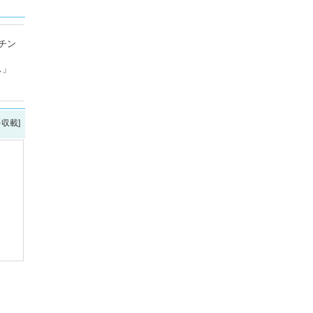
チン
ス」
を収載]