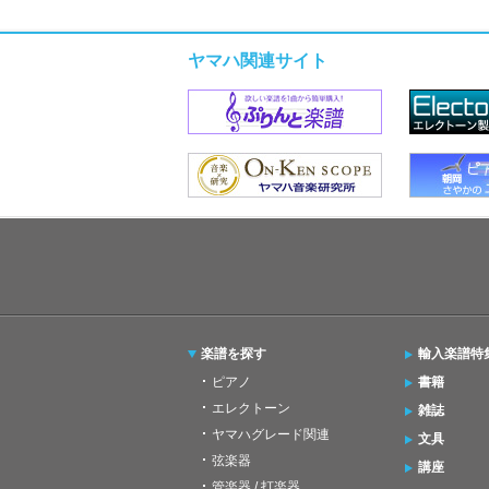
ヤマハ関連サイト
楽譜を探す
輸入楽譜特
ピアノ
書籍
エレクトーン
雑誌
ヤマハグレード関連
文具
弦楽器
講座
管楽器 / 打楽器