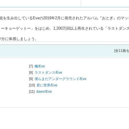
を生み出しているEveの2019年2月に発売されたアルバム『おとぎ』のマッ
トーキョーゲットー」をはじめ、1,200万回以上再生されている「ラストダン
存分に体感しましょう。
[全11曲
[7]
楓/
Eve
[8]
ラストダンス/
Eve
[9]
僕らまだアンダーグラウンド/
Eve
[10]
君に世界/
Eve
[11]
dawn/
Eve