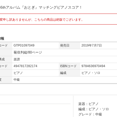
eの5thアルバム『おとぎ』マッチングピアノスコア！
変申し訳ありませんが、こちらの商品は絶版でございます。
情報
コード
GTP01097049
発売日
2019年7月7日
菊倍判縦/80ページ
構成
楽譜
コード
4947817282174
ISBNコード
9784636970494
ピアノ
編成
ピアノ・ソロ
度
中級
楽器：ピアノ
編成：ピアノ・ソロ
グレード：中級