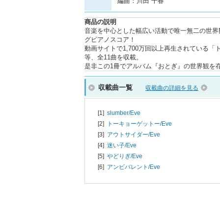
編曲：川田 千春
商品の説明
音楽を中心とした幅広い活動で唯一無二の世界観
グピアノスコア！
動画サイトで1,700万回以上再生されている「
等、全11曲を収載。
是非この1冊でアルバム『おとぎ』の世界観を
収載曲一覧
収載曲の詳細を見る
[1]
slumber/
Eve
[2]
トーキョーゲットー/
Eve
[3]
アウトサイダー/
Eve
[4]
迷い子/
Eve
[5]
やどりぎ/
Eve
[6]
アンビバレント/
Eve