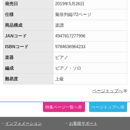
発売日
2019年5月26日
仕様
菊倍判縦/72ページ
商品構成
楽譜
JANコード
4947817277996
ISBNコード
9784636964233
楽器
ピアノ
編成
ピアノ・ソロ
難易度
上級
ページトップへ
特集ページ一覧へ
ページトップへ
インフォメーション
お客様サポート