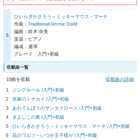
ひいらぎかざろう～ミッキーマウス・マーチ
作曲：
Traditional/Jimmie Dodd
編曲：鈴木 奈美
5
楽器：ピアノ
編成：連弾
グレード：入門×初級
収載曲一覧
10曲を収載
収載曲の詳細
1
ジングルベル /入門×初級
2
赤鼻のトナカイ /入門×初級
3
あわてんぼうのサンタクロース /入門×初級
4
きよしこの夜 /入門×初級
5
ひいらぎかざろう～ミッキーマウス・マーチ /入門×初級
6
花のワルツ～いつか王子様が /入門×初級