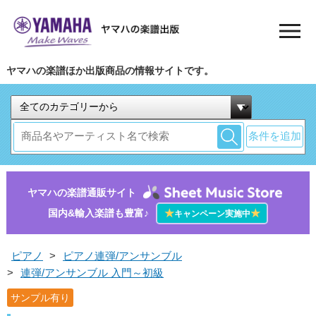
ヤマハの楽譜ほか出版商品の情報サイトです。
条件を追加
ヤマハの楽譜通販サイト
国内&輸入楽譜も豊富♪
★
★
キャンペーン実施中
ピアノ
>
ピアノ連弾/アンサンブル
>
連弾/アンサンブル 入門～初級
サンプル有り