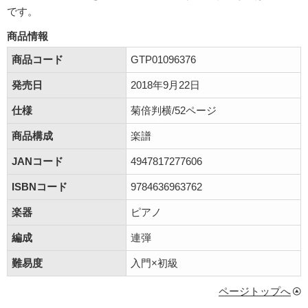
です。
商品情報
商品コード
GTP01096376
発売日
2018年9月22日
仕様
菊倍判横/52ページ
商品構成
楽譜
JANコード
4947817277606
ISBNコード
9784636963762
楽器
ピアノ
編成
連弾
難易度
入門×初級
ページトップへ