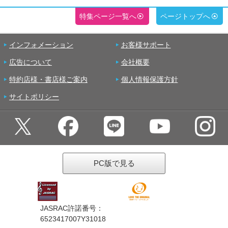
特集ページ一覧へ
ページトップへ
インフォメーション
お客様サポート
広告について
会社概要
特約店様・書店様ご案内
個人情報保護方針
サイトポリシー
PC版で見る
JASRAC許諾番号：
6523417007Y31018