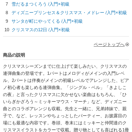
7
雪だるまつくろう /入門×初級
8
ディズニープリンセス＆クリスマス・メドレー /入門×初級
9
サンタが町にやってくる /入門×初級
10
クリスマスの12日 /入門×初級
ページトップへ
商品の説明
クリスマスシーズンまでに仕上げて楽しみたい、クリスマスの
連弾曲集の登場です。1パートはメロディがメインの入門レベ
ル、2パートは伴奏がメインの初級レベルでアレンジした、ピア
ノ初心者も楽しめる連弾曲集。「ジングル・ベル」「きよしこ
の夜」と言ったクリスマスに欠かせない楽曲はもちろん、「ひ
いらぎかざろう～ミッキーマウス・マーチ」など、ディズニー
曲とのコラボアレンジも収載。先生と一緒に、兄弟姉妹で、親
子で、など、レッスンやちょっとしたパーティー、お披露目の
場にも最適な内容です。巻頭、巻末にはミッキーと仲間達のク
リスマスイラストをカラーで収載。贈り物としても喜ばれる1冊