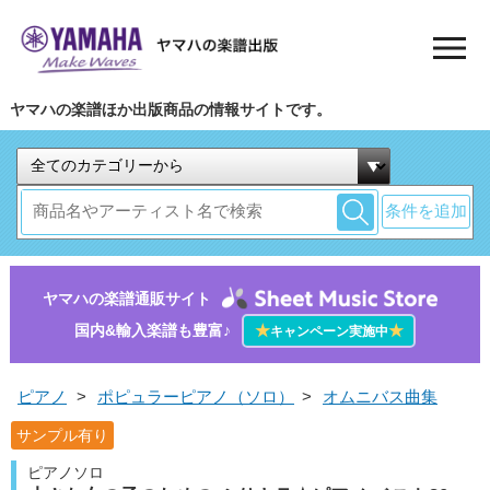
ヤマハの楽譜ほか出版商品の情報サイトです。
条件を追加
ヤマハの楽譜通販サイト
国内&輸入楽譜も豊富♪
★
★
キャンペーン実施中
ピアノ
>
ポピュラーピアノ（ソロ）
>
オムニバス曲集
サンプル有り
ピアノソロ