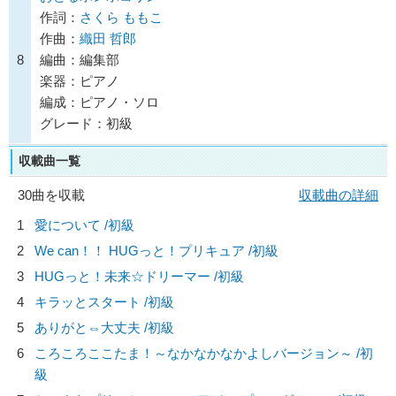
作詞：
さくら ももこ
作曲：
織田 哲郎
8
編曲：編集部
楽器：ピアノ
編成：ピアノ・ソロ
グレード：初級
収載曲一覧
30曲を収載
収載曲の詳細
1
愛について /初級
2
We can！！ HUGっと！プリキュア /初級
3
HUGっと！未来☆ドリーマー /初級
4
キラッとスタート /初級
5
ありがと⇔大丈夫 /初級
6
ころころここたま！～なかなかなかよしバージョン～ /初
級