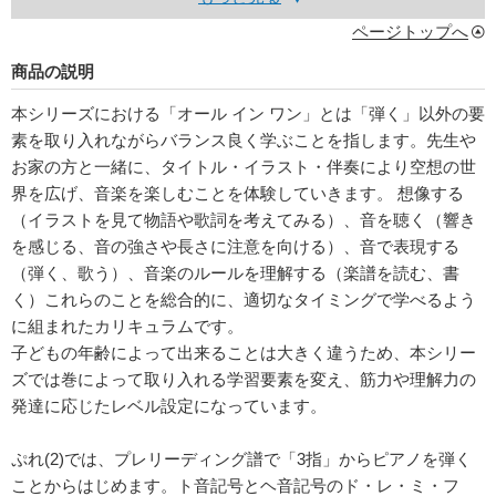
ページトップへ
商品の説明
本シリーズにおける「オール イン ワン」とは「弾く」以外の要
素を取り入れながらバランス良く学ぶことを指します。先生や
お家の方と一緒に、タイトル・イラスト・伴奏により空想の世
界を広げ、音楽を楽しむことを体験していきます。 想像する
（イラストを見て物語や歌詞を考えてみる）、音を聴く（響き
を感じる、音の強さや長さに注意を向ける）、音で表現する
（弾く、歌う）、音楽のルールを理解する（楽譜を読む、書
く）これらのことを総合的に、適切なタイミングで学べるよう
に組まれたカリキュラムです。
子どもの年齢によって出来ることは大きく違うため、本シリー
ズでは巻によって取り入れる学習要素を変え、筋力や理解力の
発達に応じたレベル設定になっています。
ぷれ(2)では、プレリーディング譜で「3指」からピアノを弾く
ことからはじめます。ト音記号とヘ音記号のド・レ・ミ・フ