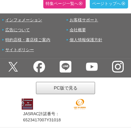
特集ページ一覧へ
ページトップへ
インフォメーション
お客様サポート
広告について
会社概要
特約店様・書店様ご案内
個人情報保護方針
サイトポリシー
PC版で見る
JASRAC許諾番号：
6523417007Y31018