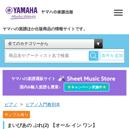
ヤマハの楽譜ほか出版商品の情報サイトです。
条件を追加
ヤマハの楽譜通販サイト
国内&輸入楽譜も豊富♪
★
★
キャンペーン実施中
ピアノ
>
ピアノ入門教則本
サンプル有り
まいぴあの ぷれ(2) 【オール イン ワン】