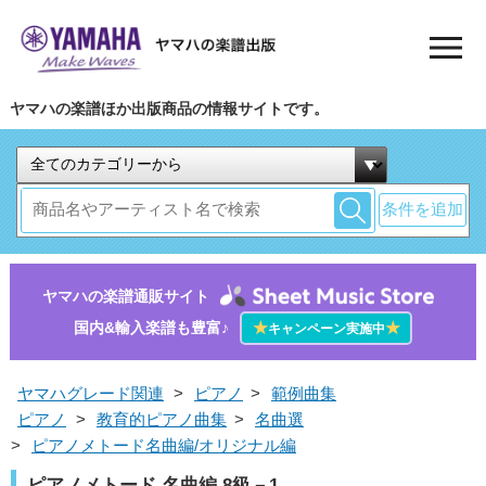
ヤマハの楽譜ほか出版商品の情報サイトです。
条件を追加
ヤマハの楽譜通販サイト
国内&輸入楽譜も豊富♪
★
★
キャンペーン実施中
ヤマハグレード関連
>
ピアノ
>
範例曲集
ピアノ
>
教育的ピアノ曲集
>
名曲選
>
ピアノメトード名曲編/オリジナル編
ピアノメトード 名曲編 8級－1