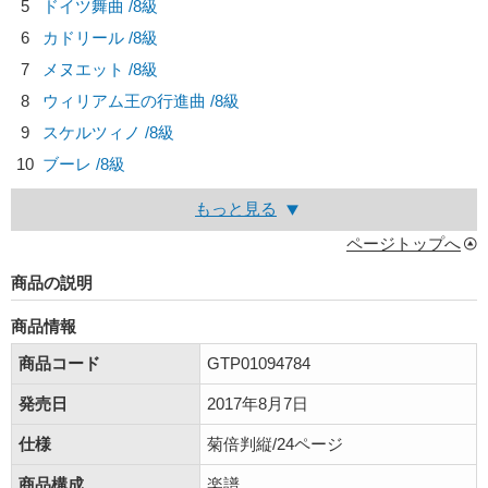
5
ドイツ舞曲 /8級
6
カドリール /8級
7
メヌエット /8級
8
ウィリアム王の行進曲 /8級
9
スケルツィノ /8級
10
ブーレ /8級
もっと見る
ページトップへ
商品の説明
商品情報
商品コード
GTP01094784
発売日
2017年8月7日
仕様
菊倍判縦/24ページ
商品構成
楽譜