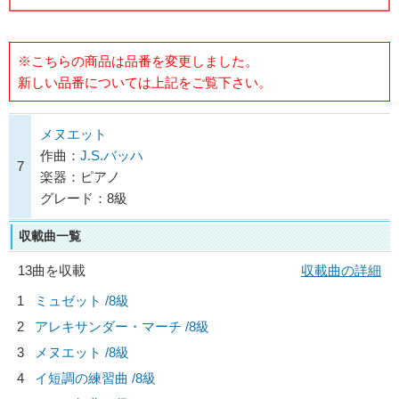
※こちらの商品は品番を変更しました。
新しい品番については上記をご覧下さい。
メヌエット
作曲：
J.S.バッハ
7
楽器：ピアノ
グレード：8級
収載曲一覧
13曲を収載
収載曲の詳細
1
ミュゼット /8級
2
アレキサンダー・マーチ /8級
3
メヌエット /8級
4
イ短調の練習曲 /8級