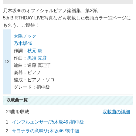
乃木坂46のオフィシャルピアノ楽譜集、第2弾。
5th BIRTHDAY LIVE写真なども収載した巻頭カラー12ページに
も乞う、ご期待！
太陽ノック
乃木坂46
作詞：
秋元 康
作曲：
黒須 克彦
12
編曲：遠藤 真理子
楽器：ピアノ
編成：ピアノ・ソロ
グレード：初中級
収載曲一覧
24曲を収載
収載曲の詳細
1
インフルエンサー/
乃木坂46
/初中級
2
サヨナラの意味/
乃木坂46
/初中級