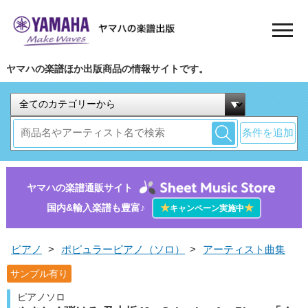
ヤマハの楽譜ほか出版商品の情報サイトです。
条件を追加
ヤマハの楽譜通販サイト
国内&輸入楽譜も豊富♪
★
★
キャンペーン実施中
ピアノ
>
ポピュラーピアノ（ソロ）
>
アーティスト曲集
サンプル有り
ピアノソロ