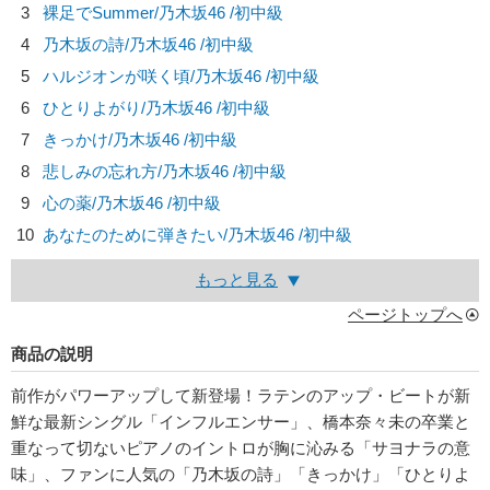
3
裸足でSummer/
乃木坂46
/初中級
4
乃木坂の詩/
乃木坂46
/初中級
5
ハルジオンが咲く頃/
乃木坂46
/初中級
6
ひとりよがり/
乃木坂46
/初中級
7
きっかけ/
乃木坂46
/初中級
8
悲しみの忘れ方/
乃木坂46
/初中級
9
心の薬/
乃木坂46
/初中級
10
あなたのために弾きたい/
乃木坂46
/初中級
もっと見る
ページトップへ
商品の説明
前作がパワーアップして新登場！ラテンのアップ・ビートが新
鮮な最新シングル「インフルエンサー」、橋本奈々未の卒業と
重なって切ないピアノのイントロが胸に沁みる「サヨナラの意
味」、ファンに人気の「乃木坂の詩」「きっかけ」「ひとりよ