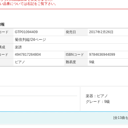
い品番については右記をご覧下さい。
情報
コード
GTP01094409
発売日
2017年2月26日
菊倍判縦/24ページ
構成
楽譜
コード
4947817264804
ISBNコード
9784636944099
ピアノ
難易度
9級
楽器：ピアノ
グレード：9級
[全13曲