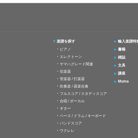
楽譜を探す
輸入楽譜特
ピアノ
書籍
エレクトーン
雑誌
ヤマハグレード関連
文具
弦楽器
講座
管楽器 / 打楽器
Muma
吹奏楽 / 器楽合奏
フルスコア / スタディスコア
合唱 / ボーカル
ギター
ベース / ドラム / キーボード
バンドスコア
ウクレレ