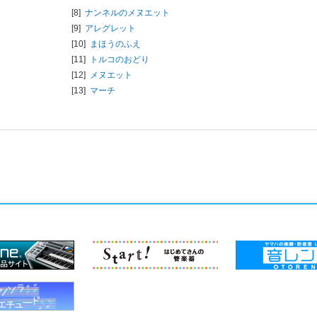
[8]
ナンネルのメヌエット
[9]
アレグレット
[10]
まほうのふえ
[11]
トルコのおどり
[12]
メヌエット
[13]
マーチ