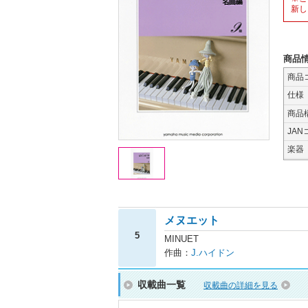
新し
商品
商品
仕様
商品
JAN
楽器
メヌエット
5
MINUET
作曲：
J.ハイドン
収載曲一覧
収載曲の詳細を見る