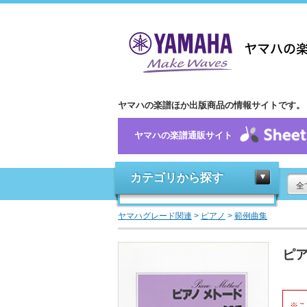
ヤマハの楽譜ほか出版商品の情報サイトです。
ヤマハの楽譜通販サイト
カテゴリから探す
全
ヤマハグレード関連
>
ピアノ
>
範例曲集
ピア
※こ