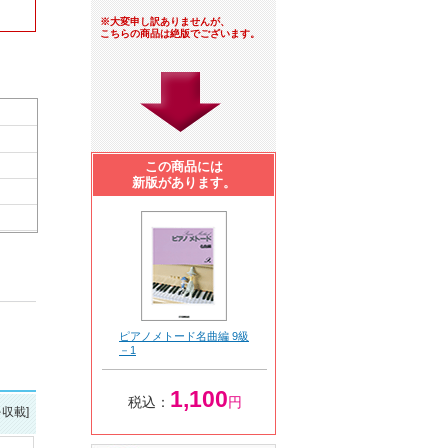
※大変申し訳ありませんが、
こちらの商品は絶版でございます。
この商品には
新版があります。
ピアノメトード名曲編 9級
－1
1,100
税込：
円
を収載]