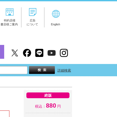
特約店様
広告
書店様ご案内
について
English
詳細検索
絶版
880
税込：
円