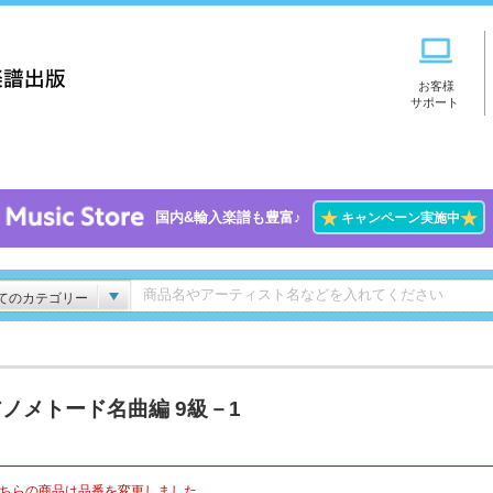
お客様
サポート
★
★
国内&輸入楽譜も豊富♪
キャンペーン実施中
てのカテゴリー
ノメトード名曲編 9級－1
ちらの商品は品番を変更しました。