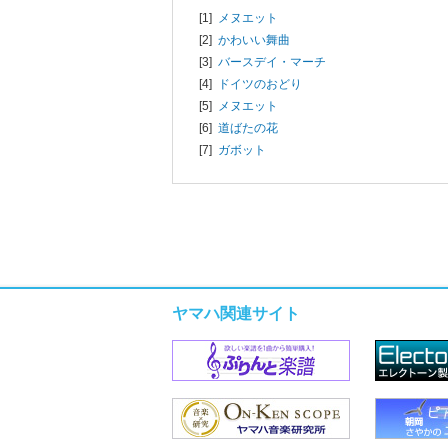
[1]
メヌエット
[2]
かわいい舞曲
[3]
バースデイ・マーチ
[4]
ドイツのおどり
[5]
メヌエット
[6]
道ばたの花
[7]
ガボット
ヤマハ関連サイト