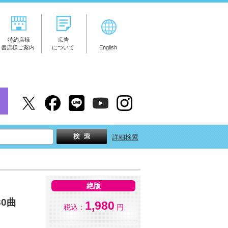
特約店様
広告
書店様ご案内
について
English
詳細検索
絶版
0曲
1,980
税込：
円