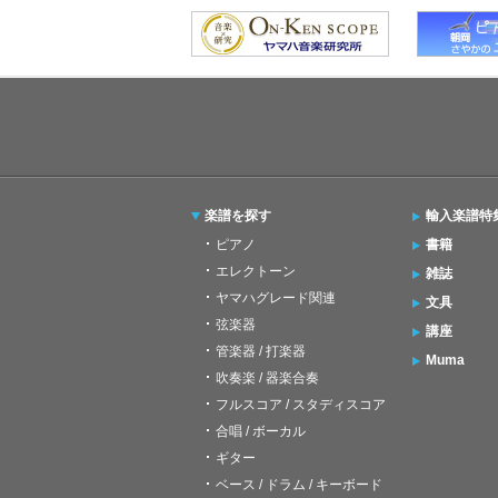
楽譜を探す
輸入楽譜特
ピアノ
書籍
エレクトーン
雑誌
ヤマハグレード関連
文具
弦楽器
講座
管楽器 / 打楽器
Muma
吹奏楽 / 器楽合奏
フルスコア / スタディスコア
合唱 / ボーカル
ギター
ベース / ドラム / キーボード