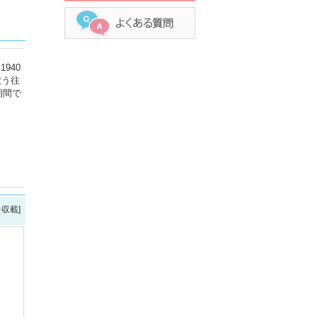
940
歌う往
期間で
を収載]