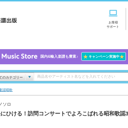
お客様
サポート
★
★
国内&輸入楽譜も豊富♪
キャンペーン実施中
てのカテゴリー
/童謡唱歌
ノソロ
軽にひける！訪問コンサートでよろこばれる昭和歌謡3