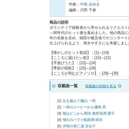
作曲：
中島 みゆき
編曲：川田 千春
商品の説明
ボランティア経験者から寄せられるリクエストに
～80年代のヒット曲を集めました。他の商品に
年の名曲を含め、病院や被災地でのコンサート
仕上げられるよう、弾きやすさにも考慮しまし
【懐かしのヒット歌謡】：[1]―[14]
【こころに届けたい歌】：[15]―[21]
【手遊びうた】：[22]―[24]
【季節の唱歌】：[25]―[28]
【こころが和むピアノソロ】：[29]―[30]
収載曲一覧
収載曲の詳細を見る
[1]
丘を越えて/
藤山 一郎
[2]
一杯のコーヒーから/
霧島 昇
[3]
朝はどこから/
岡本 敦郎/安西 愛子
[4]
憧れのハワイ航路/
岡 晴夫
[5]
岸壁の母/
二葉 百合子