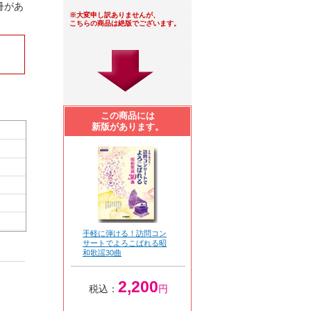
冊があ
※大変申し訳ありませんが、
こちらの商品は絶版でございます。
この商品には
新版があります。
手軽に弾ける！訪問コン
サートでよろこばれる昭
和歌謡30曲
2,200
税込：
円