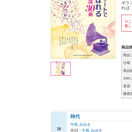
ボラ
れば
※こ
新し
商品
商品
仕様
商品
JAN
楽器
難易
時代
中島 みゆき
16
作詞：
中島 みゆき