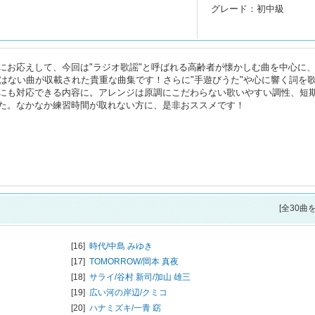
グレード：初中級
お応えして、今回は"ラジオ歌謡"と呼ばれる高齢者が懐かしむ曲を中心に、1
はない曲が収載された貴重な曲集です！さらに"手遊びうた"や心に響く詞を
にも対応できる内容に。アレンジは原調にこだわらない歌いやすい調性、短
た。なかなか練習時間が取れない方に、是非おススメです！
[全30曲
[16]
時代/
中島 みゆき
[17]
TOMORROW/
岡本 真夜
[18]
サライ/
谷村 新司/加山 雄三
[19]
広い河の岸辺/
クミコ
[20]
ハナミズキ/
一青 窈