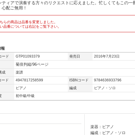
ンティアで演奏する方々のリクエストに応えました。忙しくてもこの一
、心配ご無用！
ちらの商品は品番を変更しました。
い品番については右記をご覧下さい。
情報
コード
GTP01093379
発売日
2016年7月23日
菊倍判縦/96ページ
構成
楽譜
コード
4947817258599
ISBNコード
9784636933796
ピアノ
編成
ピアノ・ソロ
度
初中級/中級
楽器：ピアノ
編成：ピアノ・ソロ