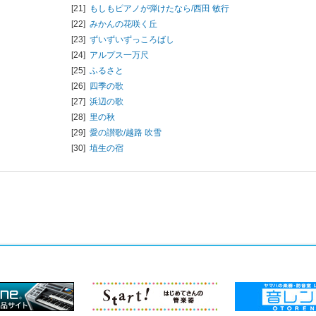
[21]
もしもピアノが弾けたなら/
西田 敏行
[22]
みかんの花咲く丘
[23]
ずいずいずっころばし
[24]
アルプス一万尺
[25]
ふるさと
[26]
四季の歌
[27]
浜辺の歌
[28]
里の秋
[29]
愛の讃歌/
越路 吹雪
[30]
埴生の宿