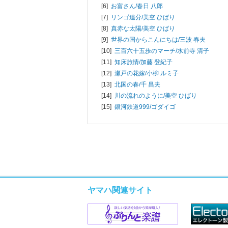
[6]
お富さん/
春日 八郎
[7]
リンゴ追分/
美空 ひばり
[8]
真赤な太陽/
美空 ひばり
[9]
世界の国からこんにちは/
三波 春夫
[10]
三百六十五歩のマーチ/
水前寺 清子
[11]
知床旅情/
加藤 登紀子
[12]
瀬戸の花嫁/
小柳 ルミ子
[13]
北国の春/
千 昌夫
[14]
川の流れのように/
美空 ひばり
[15]
銀河鉄道999/
ゴダイゴ
ヤマハ関連サイト