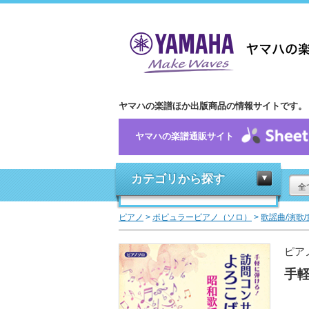
ヤマハの楽譜ほか出版商品の情報サイトです。
ヤマハの楽譜通販サイト
カテゴリから探す
全
ピアノ
>
ポピュラーピアノ（ソロ）
>
歌謡曲/演歌
ピア
手