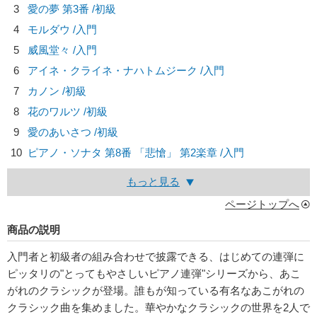
3
愛の夢 第3番 /初級
4
モルダウ /入門
5
威風堂々 /入門
6
アイネ・クライネ・ナハトムジーク /入門
7
カノン /初級
8
花のワルツ /初級
9
愛のあいさつ /初級
10
ピアノ・ソナタ 第8番 「悲愴」 第2楽章 /入門
もっと見る
ページトップへ
商品の説明
入門者と初級者の組み合わせで披露できる、はじめての連弾に
ピッタリの"とってもやさしいピアノ連弾"シリーズから、あこ
がれのクラシックが登場。誰もが知っている有名なあこがれの
クラシック曲を集めました。華やかなクラシックの世界を2人で