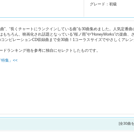
グレード：初級
曲”、“長くチャートにランクインしている曲”を30曲集めました。人気定番曲
ちろん、映画化され話題となっている“桜ノ雨”や“HoneyWorks”の楽曲、
ARI）のコンピレーションCD収録曲まで全30曲！1コーラスサイズでやさしくアレ
ードランキング他を参考に独自にセレクトしたものです。
特集」<<
[全30曲