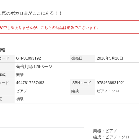
人気のボカロ曲がここにある！！
変申し訳ありませんが、こちらの商品は絶版でございます。
情報
コード
GTP01093192
発売日
2016年5月26日
菊倍判縦/128ページ
構成
楽譜
コード
4947817257493
ISBNコード
9784636931921
ピアノ
編成
ピアノ・ソロ
度
初級
楽器：ピアノ
編成：ピアノ・ソロ