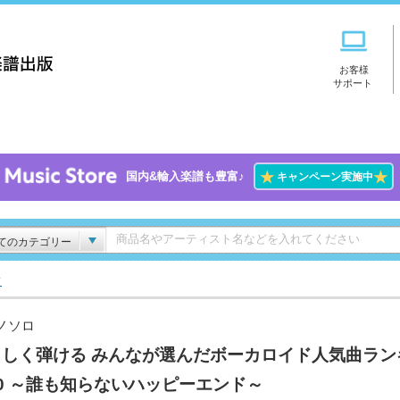
お客様
サポート
★
★
国内&輸入楽譜も豊富♪
キャンペーン実施中
てのカテゴリー
ド
ノソロ
さしく弾ける みんなが選んだボーカロイド人気曲ラン
0 ～誰も知らないハッピーエンド～