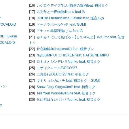
[16]
カゲロウデイズ/
じん(自然の敵P)feat. 初音ミク
[17]
六兆年と一夜物語/
Kemu feat.IA
ク
[18]
Just Be Friends/
Dixie Flatline feat. 巡音ルカ
VOCALOID
[19]
ドーナツホール/
ハチ feat. GUMI
[20]
アヤノの幸福理論/
じん feat.IA
ID Fukase
[21]
みくみくにしてあげる♪【してやんよ】/
ika_mo feat. 初音
 VOCALOID
ミク
[22]
炉心融解/
iroha(sasaki) feat. 鏡音リン
[23]
ray/
BUMP OF CHICKEN feat. HATSUNE MIKU
[24]
ロミオとシンデレラ/
doriko feat. 初音ミク
[25]
モザイクロール/
DECO*27
[26]
二息歩行/
DECO*27 feat. 初音ミク
[27]
マトリョシカ/
ハチ feat. 初音ミク・GUMI
音レン
[28]
Snow Fairy Story/
40mP feat. 初音ミク
[29]
Tell Your World/
livetune feat. 初音ミク
[30]
歌に形はないけれど/
doriko feat. 初音ミク
ミク