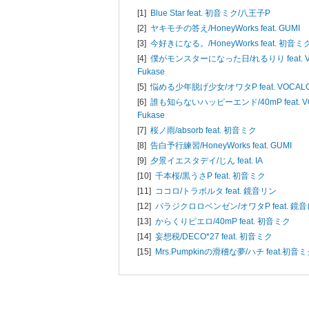
[1]
Blue Star feat. 初音ミク/
八王子P
[2]
ヤキモチの答え/
HoneyWorks feat. GUMI
[3]
今好きになる。/
HoneyWorks feat. 初音ミ
[4]
僕がモンスターになった日/
れるりり feat. 
Fukase
[5]
悩める少年脱げ少女/
オワタP feat. VOCALO
[6]
誰も知らないハッピーエンド/
40mP feat.
Fukase
[7]
桜ノ雨/
absorb feat. 初音ミク
[8]
告白予行練習/
HoneyWorks feat. GUMI
[9]
夕景イエスタデイ/
じん feat. IA
[10]
千本桜/
黒うさP feat. 初音ミク
[11]
ココロ/
トラボルタ feat. 鏡音リン
[12]
パラジクロロベンゼン/
オワタP feat. 鏡
[13]
からくりピエロ/
40mP feat. 初音ミク
[14]
妄想税/
DECO*27 feat. 初音ミク
[15]
Mrs.Pumpkinの滑稽な夢/
ハチ feat.初音