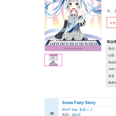
今、
※大
商品
商品
仕様
商品
JAN
楽器
難易
Snow Fairy Story
40mP feat. 初音ミク
28
作詞：
40mP