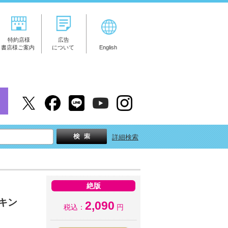
特約店様
広告
書店様ご案内
について
English
詳細検索
絶版
キン
2,090
税込：
円