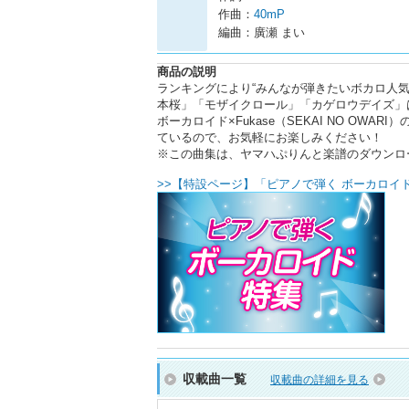
作曲：
40mP
編曲：廣瀬 まい
商品の説明
ランキングにより“みんなが弾きたいボカロ人気
本桜」「モザイクロール」「カゲロウデイズ」はも
ボーカロイド×Fukase（SEKAI NO OW
ているので、お気軽にお楽しみください！
※この曲集は、ヤマハぷりんと楽譜のダウンロ
>>【特設ページ】「ピアノで弾く ボーカロイド
収載曲一覧
収載曲の詳細を見る