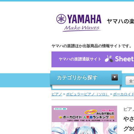
ヤマハの楽譜ほか出版商品の情報サイトです。
ヤマハの楽譜通販サイト
カテゴリから探す
全
ピアノ
>
ポピュラーピアノ（ソロ）
>
ボーカロイ
ピア
や
グ3