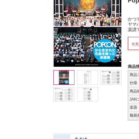
Po
かつ
ヤマ
楽譜
※大
商品
商品
仕様
商品
JAN
楽器
難易