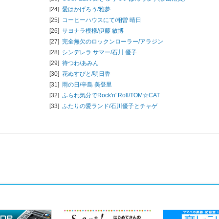
[24]
愛はかげろう/
雅夢
ム
[25]
コーヒーハウスにて/
相曽 晴日
[26]
サヨナラ模様/
伊藤 敏博
[27]
完全無欠のロックンローラー/
アラジン
[28]
シンデレラ サマー/
石川 優子
[29]
待つわ/
あみん
[30]
花ぬすびと/
明日香
[31]
雨の日/
辛島 美登里
[32]
ふられ気分でRock'n' Roll/
TOM☆CAT
[33]
ふたりの愛ランド/
石川優子とチャゲ