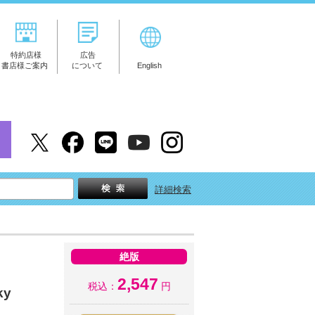
特約店様
広告
書店様ご案内
について
English
詳細検索
絶版
2,547
税込：
円
ky