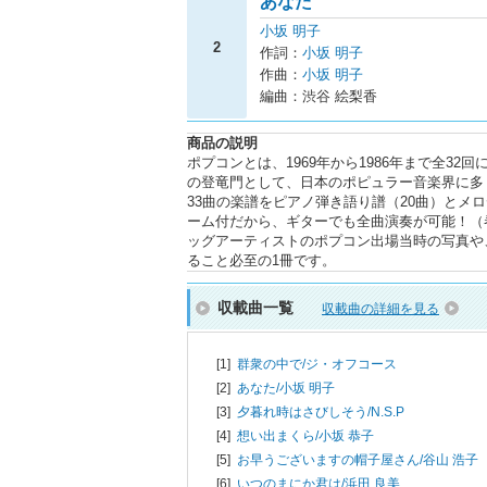
あなた
小坂 明子
2
作詞：
小坂 明子
作曲：
小坂 明子
編曲：渋谷 絵梨香
商品の説明
ポプコンとは、1969年から1986年まで全
の登竜門として、日本のポピュラー音楽界に多
33曲の楽譜をピアノ弾き語り譜（20曲）とメ
ーム付だから、ギターでも全曲演奏が可能！（
ッグアーティストのポプコン出場当時の写真や
ること必至の1冊です。
収載曲一覧
収載曲の詳細を見る
[1]
群衆の中で/
ジ・オフコース
[2]
あなた/
小坂 明子
[3]
夕暮れ時はさびしそう/
N.S.P
[4]
想い出まくら/
小坂 恭子
[5]
お早うございますの帽子屋さん/
谷山 浩子
[6]
いつのまにか君は/
浜田 良美