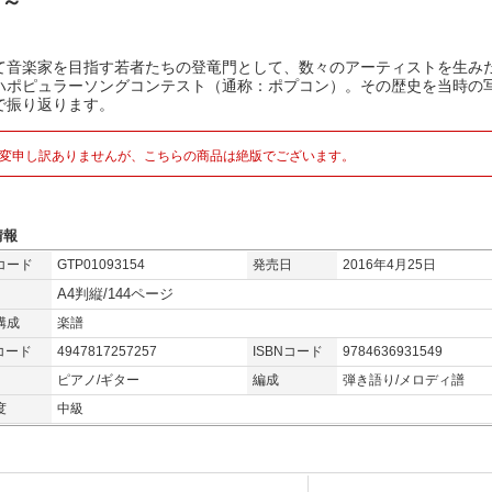
p～
て音楽家を目指す若者たちの登竜門として、数々のアーティストを生み
ハポピュラーソングコンテスト（通称：ポプコン）。その歴史を当時の
で振り返ります。
変申し訳ありませんが、こちらの商品は絶版でございます。
情報
コード
GTP01093154
発売日
2016年4月25日
A4判縦/144ページ
構成
楽譜
コード
4947817257257
ISBNコード
9784636931549
ピアノ/ギター
編成
弾き語り/メロディ譜
度
中級