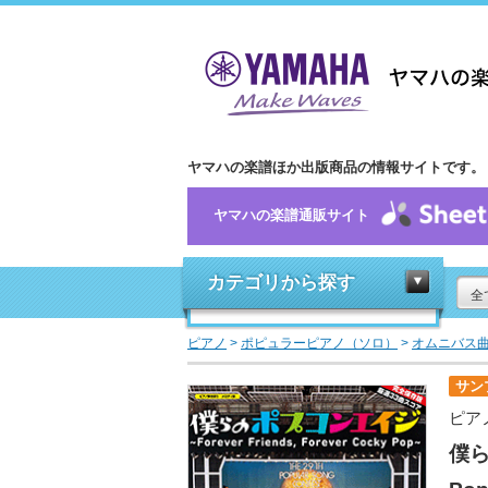
ヤマハの楽譜ほか出版商品の情報サイトです。
ヤマハの楽譜通販サイト
カテゴリから探す
全
ピアノ
>
ポピュラーピアノ（ソロ）
>
オムニバス
サン
ピア
僕ら