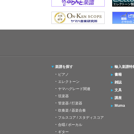
楽譜を探す
輸入楽譜特
ピアノ
書籍
エレクトーン
雑誌
ヤマハグレード関連
文具
弦楽器
講座
管楽器 / 打楽器
Muma
吹奏楽 / 器楽合奏
フルスコア / スタディスコア
合唱 / ボーカル
ギター