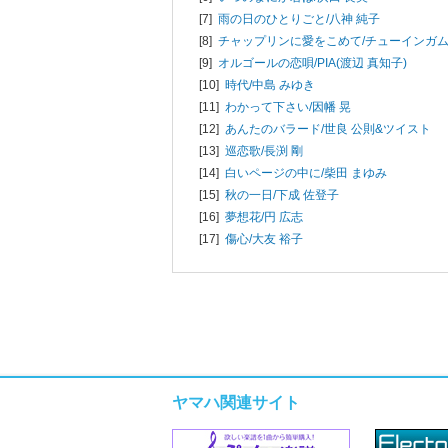
[7]
雨の日のひとりごと/
八神 純子
[8]
チャップリンに愛をこめて/
チューインガ
[9]
オルゴールの恋唄/
PIA(渡辺 真知子)
[10]
時代/
中島 みゆき
[11]
わかって下さい/
因幡 晃
[12]
あんたのバラード/
世良 公則&ツイスト
[13]
巡恋歌/
長渕 剛
[14]
白いページの中に/
柴田 まゆみ
[15]
秋の一日/
下成 佐登子
[16]
夢想花/
円 広志
[17]
傷心/
大友 裕子
ヤマハ関連サイト