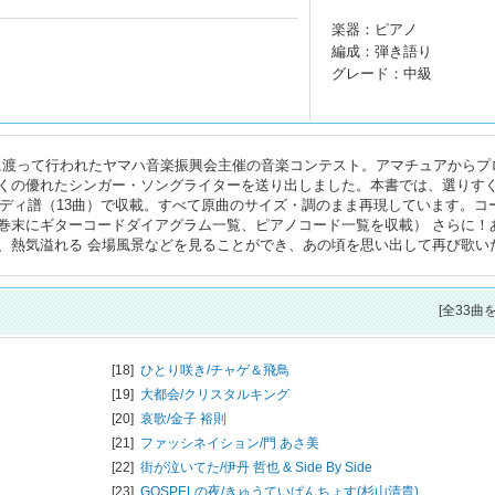
楽器：ピアノ
編成：弾き語り
グレード：中級
32回に渡って行われたヤマハ音楽振興会主催の音楽コンテスト。アマチュアからプ
くの優れたシンガー・ソングライターを送り出しました。本書では、選りす
ロディ譜（13曲）で収載。すべて原曲のサイズ・調のまま再現しています。コ
巻末にギターコードダイアグラム一覧、ピアノコード一覧を収載） さらに！
、熱気溢れる 会場風景などを見ることができ、あの頃を思い出して再び歌い
[全33曲
[18]
ひとり咲き/
チャゲ＆飛鳥
[19]
大都会/
クリスタルキング
[20]
哀歌/
金子 裕則
[21]
ファッシネイション/
門 あさ美
[22]
街が泣いてた/
伊丹 哲也 & Side By Side
[23]
GOSPELの夜/
きゅうていぱんちょす(杉山清貴)