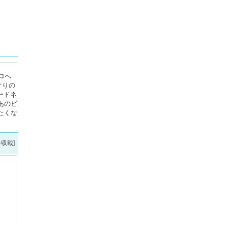
ロへ
ぐりの
ードネ
あのビ
たくな
を収載]