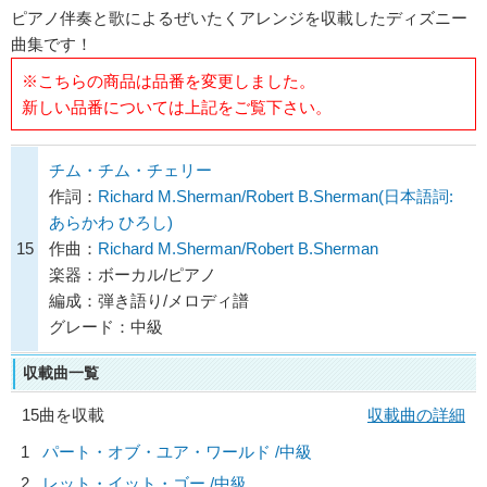
ピアノ伴奏と歌によるぜいたくアレンジを収載したディズニー
曲集です！
※こちらの商品は品番を変更しました。
新しい品番については上記をご覧下さい。
チム・チム・チェリー
作詞：
Richard M.Sherman/Robert B.Sherman(日本語詞:
あらかわ ひろし)
15
作曲：
Richard M.Sherman/Robert B.Sherman
楽器：ボーカル/ピアノ
編成：弾き語り/メロディ譜
グレード：中級
収載曲一覧
15曲を収載
収載曲の詳細
1
パート・オブ・ユア・ワールド /中級
2
レット・イット・ゴー /中級