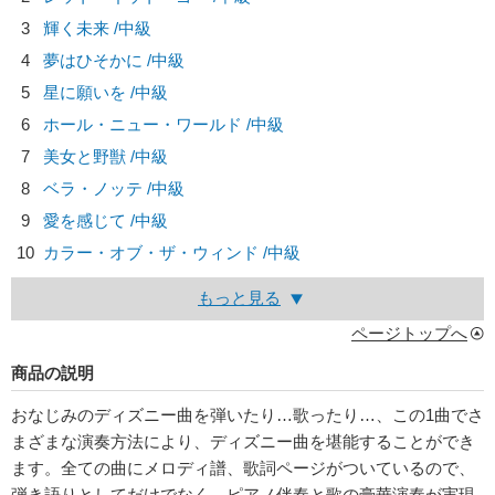
3
輝く未来 /中級
4
夢はひそかに /中級
5
星に願いを /中級
6
ホール・ニュー・ワールド /中級
7
美女と野獣 /中級
8
ベラ・ノッテ /中級
9
愛を感じて /中級
10
カラー・オブ・ザ・ウィンド /中級
もっと見る
ページトップへ
商品の説明
おなじみのディズニー曲を弾いたり…歌ったり…、この1曲でさ
まざまな演奏方法により、ディズニー曲を堪能することができ
ます。全ての曲にメロディ譜、歌詞ページがついているので、
弾き語りとしてだけでなく、ピアノ伴奏と歌の豪華演奏が実現