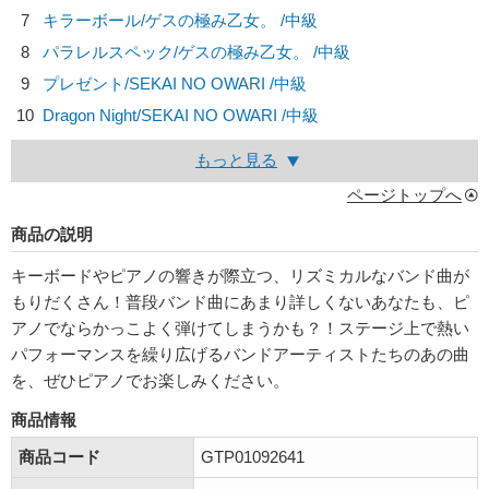
7
キラーボール/
ゲスの極み乙女。
/中級
8
パラレルスペック/
ゲスの極み乙女。
/中級
9
プレゼント/
SEKAI NO OWARI
/中級
10
Dragon Night/
SEKAI NO OWARI
/中級
もっと見る
ページトップへ
商品の説明
キーボードやピアノの響きが際立つ、リズミカルなバンド曲が
もりだくさん！普段バンド曲にあまり詳しくないあなたも、ピ
アノでならかっこよく弾けてしまうかも？！ステージ上で熱い
パフォーマンスを繰り広げるバンドアーティストたちのあの曲
を、ぜひピアノでお楽しみください。
商品情報
商品コード
GTP01092641